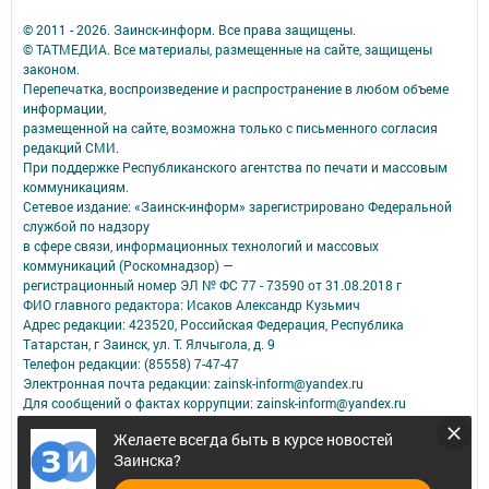
© 2011 - 2026. Заинск-информ. Все права защищены.
© ТАТМЕДИА. Все материалы, размещенные на сайте, защищены
законом.
Перепечатка, воспроизведение и распространение в любом объеме
информации,
размещенной на сайте, возможна только с письменного согласия
редакций СМИ.
При поддержке Республиканского агентства по печати и массовым
коммуникациям.
Сетевое издание: «Заинск-информ» зарегистрировано Федеральной
службой по надзору
в сфере связи, информационных технологий и массовых
коммуникаций (Роскомнадзор) —
регистрационный номер ЭЛ № ФС 77 - 73590 от 31.08.2018 г
ФИО главного редактора: Исаков Александр Кузьмич
Адрес редакции: 423520, Российская Федерация, Республика
Татарстан, г Заинск, ул. Т. Ялчыгола, д. 9
Телефон редакции: (85558) 7-47-47
Электронная почта редакции: zainsk-inform@yandex.ru
Для сообщений о фактах коррупции: zainsk-inform@yandex.ru
Учредитель СМИ: АО «ТАТМЕДИА»
Желаете всегда быть в курсе новостей
Заинска?
Антикоррупционная политика
АО «ТАТМЕДИА» использует «cookie»
для персонализации сервисов и