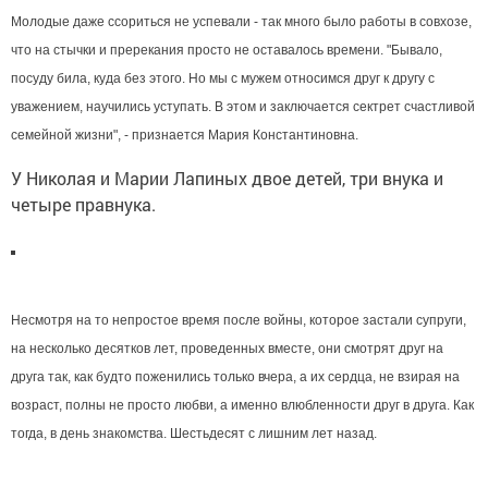
Молодые даже ссориться не успевали - так много было работы в совхозе,
что на стычки и пререкания просто не оставалось времени. "Бывало,
посуду била, куда без этого. Но мы с мужем относимся друг к другу с
уважением, научились уступать. В этом и заключается сектрет счастливой
семейной жизни", - признается Мария Константиновна.
У Николая и Марии Лапиных двое детей, три внука и
четыре правнука.
Несмотря на то непростое время после войны, которое застали супруги,
на несколько десятков лет, проведенных вместе, они смотрят друг на
друга так, как будто поженились только вчера, а их сердца, не взирая на
возраст, полны не просто любви, а именно влюбленности друг в друга. Как
тогда, в день знакомства. Шестьдесят с лишним лет назад.