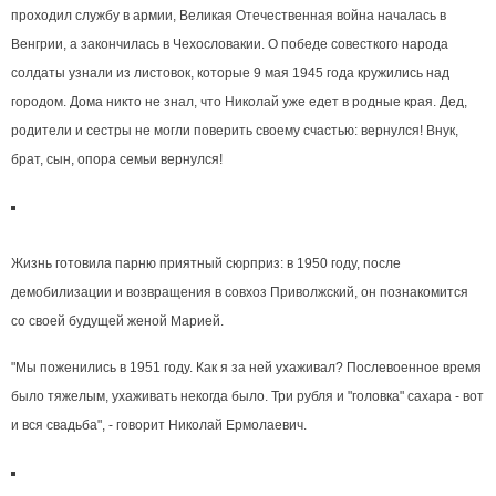
проходил службу в армии, Великая Отечественная война началась в
Венгрии, а закончилась в Чехословакии. О победе совесткого народа
солдаты узнали из листовок, которые 9 мая 1945 года кружились над
городом. Дома никто не знал, что Николай уже едет в родные края. Дед,
родители и сестры не могли поверить своему счастью: вернулся! Внук,
брат, сын, опора семьи вернулся!
Жизнь готовила парню приятный сюрприз: в 1950 году, после
демобилизации и возвращения в совхоз Приволжский, он познакомится
со своей будущей женой Марией.
"Мы поженились в 1951 году. Как я за ней ухаживал? Послевоенное время
было тяжелым, ухаживать некогда было. Три рубля и "головка" сахара - вот
и вся свадьба", - говорит Николай Ермолаевич.