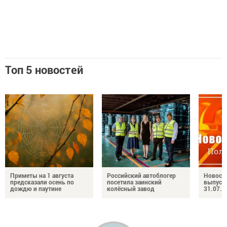
Топ 5 новостей
Приметы на 1 августа
Российский автоблогер
Новост
предсказали осень по
посетила заинский
выпуск
дождю и паутине
колёсный завод
31.07.2