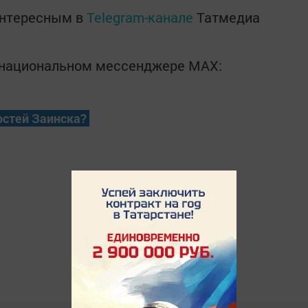
интересным в
Telegram-канале
Татмедиа
в национальном мессенджере MАХ:
остей Заинска?