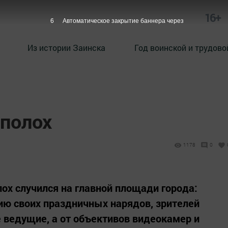
16+
5
Автоматическое закрытие баннера через
Из истории Заинска
Год воинской и трудово
полох
1178
0
х случился на главной площади города:
ию своих праздничных нарядов, зрителей
 ведущие, а от объективов видеокамер и