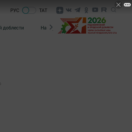
РУС
ТАТ
й доблести
Нацпроекты
Поколение будущего
0