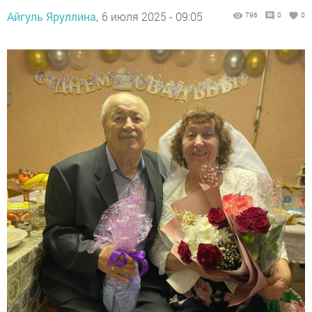
Айгуль Яруллина,
6 июля 2025 - 09:05
796
0
0