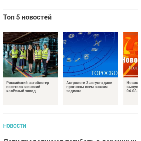
Топ 5 новостей
Российский автоблогер
Астрологи 3 августа дали
Новост
посетила заинский
прогнозы всем знакам
выпуск
колёсный завод
зодиака
04.08.2
НОВОСТИ