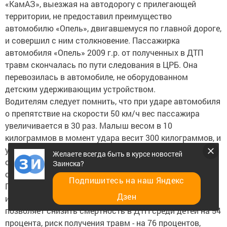
«КамАЗ», выезжая на автодорогу с прилегающей
территории, не предоставил преимущество
автомобилю «Опель», двигавшемуся по главной дороге,
и совершил с ним столкновение. Пассажирка
автомобиля «Опель» 2009 г.р. от полученных в ДТП
травм скончалась по пути следования в ЦРБ. Она
перевозилась в автомобиле, не оборудованном
детским удерживающим устройством.
Водителям следует помнить, что при ударе автомобиля
о препятствие на скорости 50 км/ч вес пассажира
увеличивается в 30 раз. Малыш весом в 10
килограммов в момент удара весит 300 килограммов, и
удержать его в руках невозможно. Кроме того, нередки
Желаете всегда быть в курсе новостей
случаи, когда во время ДТП взрослые давят ребенка
Заинска?
собственным телом.
Подпишитесь на наш Яндекс
По данным Всемирной организации здравоохранения,
Дзен
использование детских удерживающих устройств
позволяет снизить смертность в ДТП среди детей на 54
процента, риск получения травм - на 76 процентов,