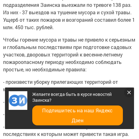
подразделения Заинска выезжали по тревоге 138 раз.
Из них - 37 выездов на тушение мусора и сухой травы.
Ущерб от таких пожаров и возгораний составил более 1
млн. 450 тыс. рублей.
Чтобы горение мусора и травы не привело к серьезным
и глобальным последствиям при подготовке садовых
участков, дворовых территорий к весенне-летнему
пожароопасному периоду необходимо соблюдать
простые, но необходимые правила:
- произвести уборку прилегающих территорий от
мусора, сухой листвы и травы;
Желаете всегда быть в курсе новостей
Заинска?
- своевременно обеспечить вывоз сгораемого мусора;
Подпишитесь на наш Яндекс
- отказаться от походов в лес и разведения костров;
Дзен
- напомнить детям об опасности игр со спичками, о
последствиях к которым может привести такая игра.