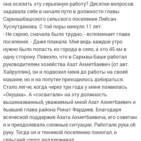
она осилить эту серьезную работу? Десятки вопросов
задавала себе в начале пути в должности главы
Сармашбашского сельского поселения Ляйсан
Хуснутдинова. С той поры минуло 11 лет.
- Не скрою, сначала было трудно, - вспоминает глава
поселения. - Даже плакала. Мне ведь каждое утро
нужно было попасть из города в село, а это 45 км в
одну сторону. Повезло, что в Сармаш-Баше работал
руководителем хозяйства Азат Ахметбаевич (от авт.
Хайруллин), он и подвозил меня до работы на своей
машине, но и на попутке приходилось добираться.
Стало легче, когда через три года у меня появилась
«Окушка». А «сосватали» на эту должность
вышеназванный, уважаемый мной Азат Ахметбаевич и
бывший глава района Ринат Фардиев. Благодаря
всяческой поддержке Азата Ахметбаевича, его советам
я и преодолевала сложные ситуации. Работали рука об
руку. Тогда он и техникой поселению помогал, и
сельский спорт поддерживал.