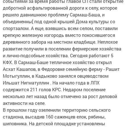
событиями за время работы главой СП стали открытие
добротной асфальтированной дороги к селу, которое
решило давнишнюю проблему Сармаш-Баша, и
объединенны[ под одной крышей Дома культуры со
спортзалом. А еще, взявшись всем селом, поставили
крепкую железную изгородь вместо покосившегося
деревянного забора на местном кладбище. Неплохое
развитие получили в поселении фермерские хозяйства
и лично-подсобные хозяйства. Сегодня работают 5
КФХ. В Сармаш-Баше тепличное хозяйство открыл
Асхат Кашапов, в Федоровке семейную ферму - Рашит
Мотыгуллин, в Кадыково занялся овцеводством
Ильшат Нигматуллин . На начало года в ЛПХ
содержится 211 голов КРС. Недаром поселение
несколько лет назад было отмечено за рост деловой
активности на селе.
В прошлом году озеленили территорию сельского
стадиона, высадив 160 саженцев елок, рябины,
шиповника. На детской площадке установлены