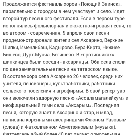
Продолжается фестиваль хоров «Поющий Заинск»,
параллельно с городом в нем участвует и село. Идет
второй тур песенного фестиваля. Если в первом туре
исполнялись фольклорная и сюжетно-игровая песни, то
во втором - современная. 5 апреля свои песни
продемонстрировали жители сел Аксарино, Верхние
Шипки, Именлибаш, Кадырово, Бура-Кирта, Нижнее
Бишево, Дурт-Мунча, Бегишево. В «противниках»
шипкинцев были соседи - аксаринцы. Оба села спели
по две замечательные песни на татарском языке.
В составе хора села Аксарино 26 человек, среди них
учителя, пенсионеры, культработники, работники
сельского поселения и агрофирмы. В свой репертуар
они включили задорную песню «Ассаламагалейкум» и
неофициальный гимн села «Аксарым». Последняя
песня, которую знает в Аксарино и стар, и млад,
написана коренными аксаринцами Флюном Разовым
(слова) и Фатхелгаяном Ахметзяновым (музыка).
Фатхелгаян абый более 40 лет радует односельчан