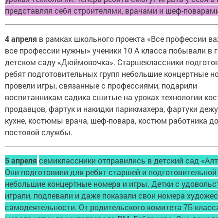
представляя себя строителями, врачами и шеф-поварами
4 апреля
в рамках школьного проекта «Все профессии в
все профессии нужны» ученики 10 А класса побывали в г
детском саду «Дюймовочка». Старшеклассники подгото
ребят подготовительных групп небольшие концертные н
провели игры, связанные с профессиями, подарили
воспитанникам садика сшитые на уроках технологии к
продавцов, фартук и накидки парикмахера, фартуки деж
кухне, костюмы врача, шеф-повара, костюм работника д
постовой службы.
5 апреля
семиклассники отправились в детский сад «Ал
Они подготовили для ребят старшей и подготовительной
небольшие концертные номера и игры. Детки с удоволь
играли, подпевали и даже показали свои номера художе
самодеятельности. От родительского комитета 7Б класс