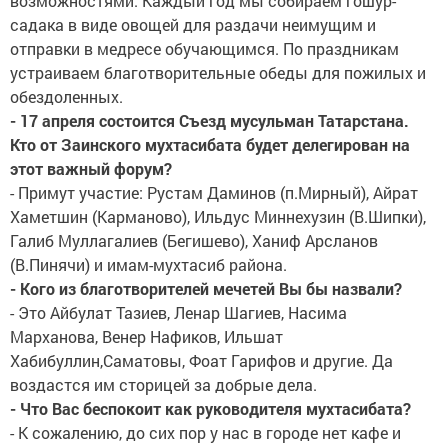
возможностями. Каждый год мы собираем гошур-
садака в виде овощей для раздачи неимущим и
отправки в медресе обучающимся. По праздникам
устраиваем благотворительные обеды для пожилых и
обездоленных.
- 17 апреля состоится Съезд мусульман Татарстана.
Кто от Заинского мухтасибата будет делегирован на
этот важный форум?
- Примут участие: Рустам Даминов (п.Мирный), Айрат
Хаметшин (Карманово), Ильдус Миннехузин (В.Шипки),
Галиб Муллагалиев (Бегишево), Ханиф Арсланов
(В.Пинячи) и имам-мухтасиб района.
- Кого из благотворителей мечетей Вы бы назвали?
- Это Айбулат Тазиев, Ленар Шагиев, Насима
Марханова, Венер Нафиков, Ильшат
Хабибуллин,Саматовы, Фоат Гарифов и другие. Да
воздастся им сторицей за добрые дела.
- Что Вас беспокоит как руководителя мухтасибата?
- К сожалению, до сих пор у нас в городе нет кафе и