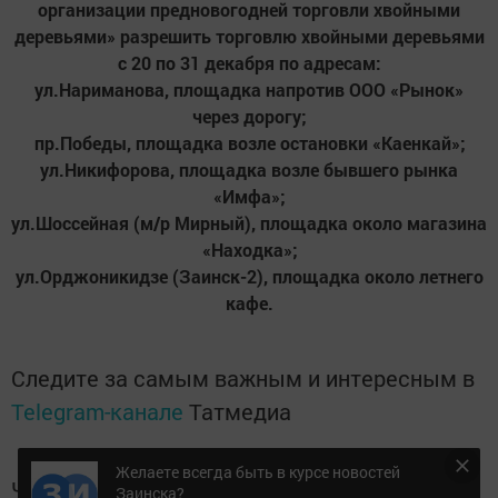
организации предновогодней торговли хвойными
деревьями» разрешить торговлю хвойными деревьями
с 20 по 31 декабря по адресам:
ул.Нариманова, площадка напротив ООО «Рынок»
через дорогу;
пр.Победы, площадка возле остановки «Каенкай»;
ул.Никифорова, площадка возле бывшего рынка
«Имфа»;
ул.Шоссейная (м/р Мирный), площадка около магазина
«Находка»;
ул.Орджоникидзе (Заинск-2), площадка около летнего
кафе.
Следите за самым важным и интересным в
Telegram-канале
Татмедиа
Желаете всегда быть в курсе новостей
Читайте новости Татарстана в
Заинска?