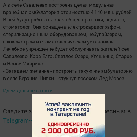
А в селе Савалеево построена целая модульная
врачебная амбулатория стоимостью 4,140 млн. рублей.
В ней будут работать врач общей практики, педиатр,
стоматолог. Она оснащена электрокардиографом,
стерилизационным оборудованием, небулайзером,
глюкометром и стоматологической установкой.
Лечебное учреждение будет обслуживать жителей сел
Савалеево, Кара-Елга, Светлое Озеро, Утяшкино, Старое
и Новое Маврино.
- Загадаем желание - построить такую же амбулаторию
в селе Верхние Шипки, - стукнул посохом Дед Мороз.
Идем дальше в гости...
Следите за самым важным и интересным в
Telegram-канале
Татмедиа