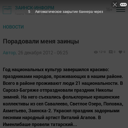
ЗАИНСК-ИНФОРМ
16+
4
Автоматическое закрытие баннера через
Газета "Новый Зай" - Заинский район
НОВОСТИ
Порадовали меня заинцы
Автор,
26 декабря 2012 - 06:25
1219
0
0
Год национальных культур завершился красиво:
праздниками народов, проживающих в нашем районе.
Всего в районе проживают люди 21 национальности. В
Сарсаз-Багряже отпраздновали праздник Николы
зимней. На него съехались фольклорные кряшенские
коллективы из сел Савалеево, Светлое Озеро, Поповка,
Ахметьево, Заинска-2. Украсил праздник задорными
песнями народный артист Виталий Агапов. В
Именлибаше провели татарский...