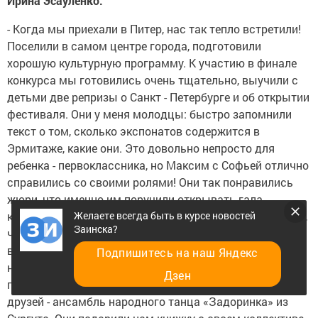
Ирина Эсауленко:
- Когда мы приехали в Питер, нас так тепло встретили!
Поселили в самом центре города, подготовили
хорошую культурную программу. К участию в финале
конкурса мы готовились очень тщательно, выучили с
детьми две репризы о Санкт - Петербурге и об открытии
фестиваля. Они у меня молодцы: быстро запомнили
текст о том, сколько экспонатов содержится в
Эрмитаже, какие они. Это довольно непросто для
ребенка - первоклассника, но Максим с Софьей отлично
справились со своими ролями! Они так понравились
жюри, что именно им поручили открывать гала -
Желаете всегда быть в курсе новостей
концерт. Когда нас встречали за кулисами, все думали,
Заинска?
что это дети из Санкт - Петербурга: настолько был
высок уровень их подготовки. Поездка была
Подпишитесь на наш Яндекс
насыщенной и интересной: кроме яркого и красочного
Дзен
гала - концерта мы посмотрели город, завели новых
друзей - ансамбль народного танца «Задоринка» из