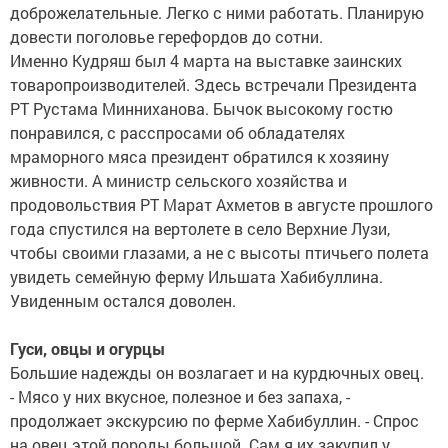
доброжелательные. Легко с ними работать. Планирую
довести поголовье герефордов до сотни.
Именно Кудряш был 4 марта на выставке заинских
товаропроизводителей. Здесь встречали Президента
РТ Рустама Минниханова. Бычок высокому гостю
понравился, с расспросами об обладателях
мраморного мяса президент обратился к хозяину
живности. А министр сельского хозяйства и
продовольствия РТ Марат Ахметов в августе прошлого
года спустился на вертолете в село Верхние Лузи,
чтобы своими глазами, а не с высоты птичьего полета
увидеть семейную ферму Ильшата Хабибуллина.
Увиденным остался доволен.
Гуси, овцы и огурцы
Большие надежды он возлагает и на курдючных овец.
- Мясо у них вкусное, полезное и без запаха, -
продолжает экскурсию по ферме Хабибуллин. - Спрос
на овец этой породы большой. Сам я их закупил у