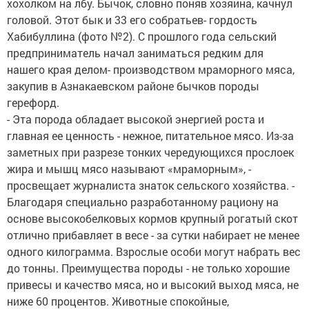
хохолком на лбу. Бычок, словно поняв хозяина, качнул
головой. Этот бык и 33 его собратьев- гордость
Хабибуллина (фото №2). С прошлого года сельский
предприниматель начал заниматься редким для
нашего края делом- производством мраморного мяса,
закупив в Азнакаевском районе бычков породы
герефорд.
- Эта порода обладает высокой энергией роста и
главная ее ценность - нежное, питательное мясо. Из-за
заметных при разрезе тонких чередующихся прослоек
жира и мышц мясо называют «мраморным», -
просвещает журналиста знаток сельского хозяйства. -
Благодаря специально разработанному рациону на
основе высокобелковых кормов крупный рогатый скот
отлично прибавляет в весе - за сутки набирает не менее
одного килограмма. Взрослые особи могут набрать вес
до тонны. Преимущества породы - не только хорошие
привесы и качество мяса, но и высокий выход мяса, не
ниже 60 процентов. Животные спокойные,