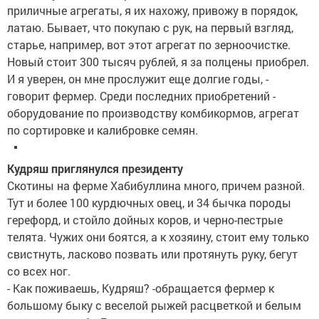
приличные агрегаты, я их нахожу, привожу в порядок,
латаю. Бывает, что покупаю с рук, на первый взгляд,
старье, например, вот этот агрегат по зерноочистке.
Новый стоит 300 тысяч рублей, я за полцены приобрел.
И я уверен, он мне прослужит еще долгие годы, -
говорит фермер. Среди последних приобретений -
оборудование по производству комбикормов, агрегат
по сортировке и калибровке семян.
Кудряш приглянулся президенту
Скотины на ферме Хабибуллина много, причем разной.
Тут и более 100 курдючных овец, и 34 бычка породы
герефорд, и стойло дойных коров, и черно-пестрые
телята. Чужих они боятся, а к хозяину, стоит ему только
свистнуть, ласково позвать или протянуть руку, бегут
со всех ног.
- Как поживаешь, Кудряш? -обращается фермер к
большому быку с веселой рыжей расцветкой и белым