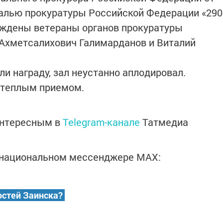
далью прокуратуры Российской Федерации «290
аждены ветераны органов прокуратуры
 Ахметсалихович Галимарданов и Виталий
и награду, зал неустанно аплодировал.
 теплым приемом.
интересным в
Telegram-канале
Татмедиа
в национальном мессенджере MАХ:
остей Заинска?