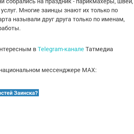
ни собрались на праздник - парикмахеры, швеи,
услуг. Многие заинцы знают их только по
марта называли друг друга только по именам,
работы.
интересным в
Telegram-канале
Татмедиа
в национальном мессенджере MАХ:
остей Заинска?