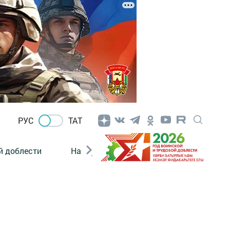
РУС
ТАТ
й доблести
Нацпроекты
Поколение будущего