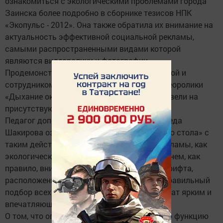
ознакомиться с экологическими проблемами города
Заинска более подробно в сборнике тезисов НПК
«Экопульс - 2012». Она также обратила их внимание на
актуальность эффективной социальной рекламы,
самыми распространенными видами которой
являются видеоролики и фотографии.
Продемонстрированные Ольгой Мельниковой и
сотрудником ДДТ Айдаром Юсуповым видеоролики
«Дыхание океана», «Месть природы» произвели на
присутствующих сильное впечатление.
Педагог дополнительного образования Резеда
Шакирова ознакомила участников «круглого стола» с
таким действенным видом социальной рекламы, как
экологический плакат. Она отметила, что в нем, как
правило, внимание привлекают характер шрифта,
расположение текста, цветовое решение. Правильный
подбор всех этих компонентов делают плакат ярким и
впечатляющим.
О том, что определенную просветительскую функцию