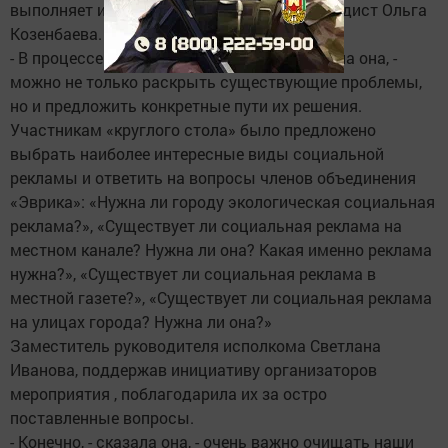
выполняет и презентация, рассказала методист Ольга
Козенбаева.
- В процессе создания презентации, - сказала она, -
можно не только раскрыть существующие проблемы,
но и предложить конкретные пути их решения.
Участникам «круглого стола» было предложено
выбрать наиболее интересные виды социальной
рекламы и ответить на вопросы членов объединения
«Эврика»: «Нужна ли городу экологическая социальная
реклама?», «Существует ли социальная реклама на
местном канале? Нужна ли она? Какая именно реклама
нужна?», «Существует ли социальная реклама в
местной газете?», «Существует ли социальная реклама
на улицах города? Нужна ли она?»
Заместитель руководителя исполкома Светлана
Иванова, поддержав инициативу организаторов
мероприятия , поблагодарила их за остро
поставленные вопросы.
- Конечно, - сказала она, - очень важно очищать наши