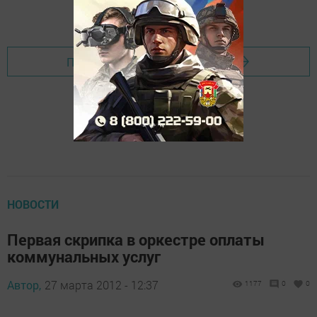
Перейти на страницу новости
НОВОСТИ
Первая скрипка в оркестре оплаты
коммунальных услуг
Автор,
27 марта 2012 - 12:37
1177
0
0