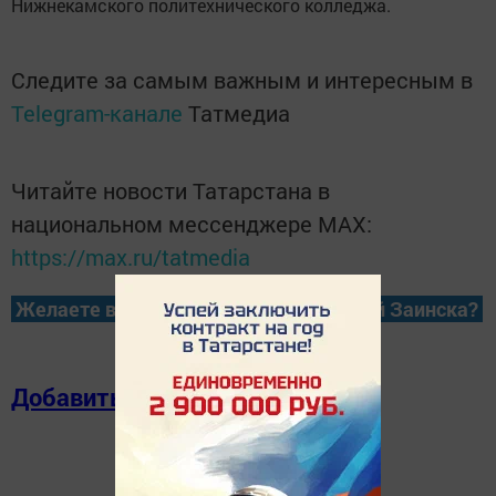
Нижнекамского политехнического колледжа.
Следите за самым важным и интересным в
Telegram-канале
Татмедиа
Читайте новости Татарстана в
национальном мессенджере MАХ:
https://max.ru/tatmedia
Желаете всегда быть в курсе новостей Заинска?
Добавить в избранное