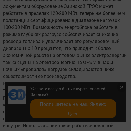
документам оборудование Заинской ГРЭС может
работать в пределах 120-200 МВт, теперь же более чем
полстанции сертифицировано в диапазоне нагрузок
100-200 МВт. Возможность энергоблока работать в
режиме глубоких разгрузок обеспечивает снижение
расхода топлива и увеличивает его регулировочный
диапазон на 10 процентов, что приводит к более
экономичной работе на оптовом рынке электроэнергии,
так как цены на электроэнергию на ОРЭМ в часы
ночных «провалов» нагрузок складываются ниже
себестоимости её производства.
В 2011 году совместно с Уральским всероссийским
Желаете всегда быть в курсе новостей
теплотехническим институтом на Заинской ГРЭС
Заинска?
разработан автоматизированный диагностический
Подпишитесь на наш Яндекс
комплекс «ГИБ-К». Он запускается в трубопровод
определенного диаметра и с помощью фотосъемки
Дзен
проводит визуальную диагностику состояния металла
изнутри. Использование такой роботизированной