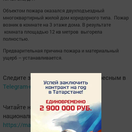
Объектом пожара оказался двухподъездный
многоквартирный жилой дом коридорного типа. Пожар
возник в комнате на 3 этаже дома. В результате
комната площадью 12 кв метров выгорела
полностью.
Предварительная причина пожара и материальный
ущерб – устанавливается.
Следите за самым важным и интересным в
Telegram-канале
Татмедиа
Читайте новости Татарстана в
национальном мессенджере MАХ:
https://max.ru/tatmedia