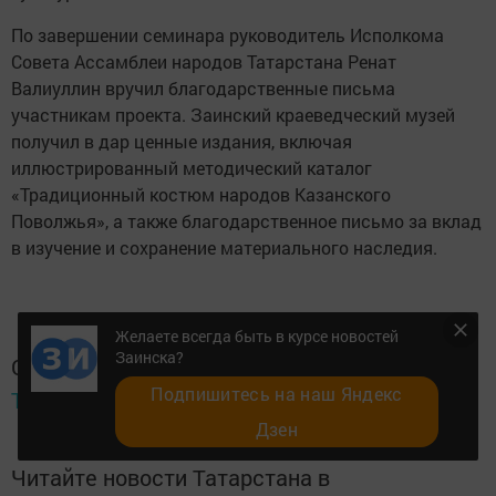
По завершении семинара руководитель Исполкома
Совета Ассамблеи народов Татарстана Ренат
Валиуллин вручил благодарственные письма
участникам проекта. Заинский краеведческий музей
получил в дар ценные издания, включая
иллюстрированный методический каталог
«Традиционный костюм народов Казанского
Поволжья», а также благодарственное письмо за вклад
в изучение и сохранение материального наследия.
Желаете всегда быть в курсе новостей
Заинска?
Следите за самым важным и интересным в
Подпишитесь на наш Яндекс
Telegram-канале
Татмедиа
Дзен
Читайте новости Татарстана в