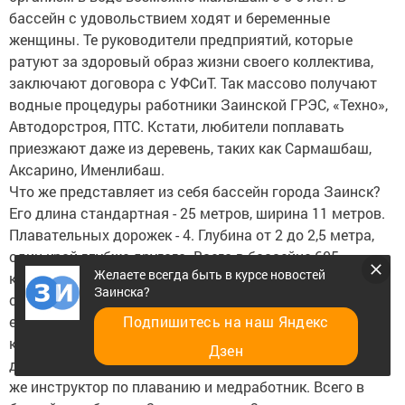
бассейн с удовольствием ходят и беременные
женщины. Те руководители предприятий, которые
ратуют за здоровый образ жизни своего коллектива,
заключают договора с УФСиТ. Так массово получают
водные процедуры работники Заинской ГРЭС, «Техно»,
Автодорстроя, ПТС. Кстати, любители поплавать
приезжают даже из деревень, таких как Сармашбаш,
Аксарино, Именлибаш.
Что же представляет из себя бассейн города Заинск?
Его длина стандартная - 25 метров, ширина 11 метров.
Плавательных дорожек - 4. Глубина от 2 до 2,5 метра,
один край глубже другого. Всего в бассейне 605
Желаете всегда быть в курсе новостей
кубометров воды. Температура воды + 27,2 оС, а в
Заинска?
самом помещении + 28,9 оС. Работает бассейн
ежедневно с 8 до 21 часа, за исключением четверга,
Подпишитесь на наш Яндекс
когда до обеда проводится санитарный день. Всегда
Дзен
должны находиться на посту в бассейне спасатель, он
же инструктор по плаванию и медработник. Всего в