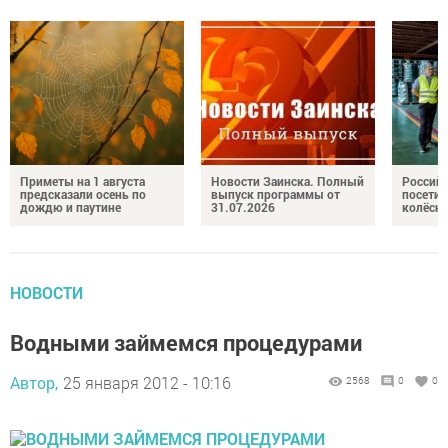
Приметы на 1 августа
Новости Заинска. Полный
Российс
предсказали осень по
выпуск программы от
посетил
дождю и паутине
31.07.2026
колёсн
НОВОСТИ
Водными займемся процедурами
Автор,
25 января 2012 - 10:16
2568
0
0