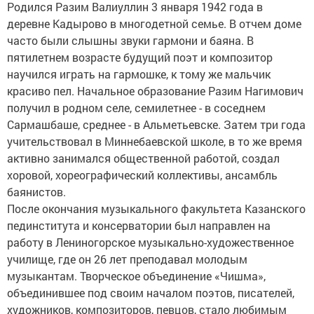
Родился Разим Валиуллин 3 января 1942 года в
деревне Кадырово в многодетной семье. В отчем доме
часто были слышны звуки гармони и баяна. В
пятилетнем возрасте будущий поэт и композитор
научился играть на гармошке, к тому же мальчик
красиво пел. Начальное образование Разим Нагимович
получил в родном селе, семилетнее - в соседнем
Сармашбаше, среднее - в Альметьевске. Затем три года
учительствовал в Миннебаевской школе, в то же время
активно занимался общественной работой, создал
хоровой, хореографический коллективы, ансамбль
баянистов.
После окончания музыкального факультета Казанского
пединститута и консерватории был направлен на
работу в Лениногорское музыкально-художественное
училище, где он 26 лет преподавал молодым
музыкантам. Творческое объединение «Чишма»,
объединившее под своим началом поэтов, писателей,
художников, композиторов, певцов, стало любимым