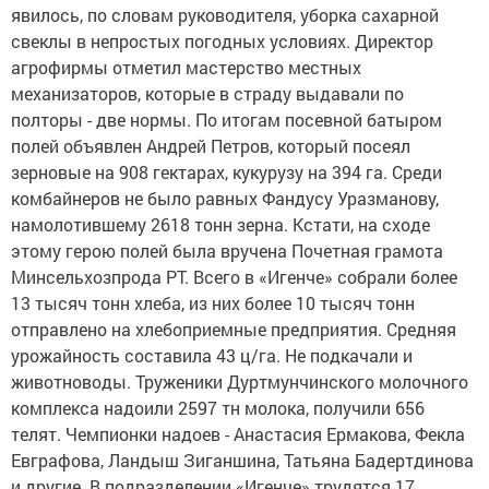
явилось, по словам руководителя, уборка сахарной
свеклы в непростых погодных условиях. Директор
агрофирмы отметил мастерство местных
механизаторов, которые в страду выдавали по
полторы - две нормы. По итогам посевной батыром
полей объявлен Андрей Петров, который посеял
зерновые на 908 гектарах, кукурузу на 394 га. Среди
комбайнеров не было равных Фандусу Уразманову,
намолотившему 2618 тонн зерна. Кстати, на сходе
этому герою полей была вручена Почетная грамота
Минсельхозпрода РТ. Всего в «Игенче» собрали более
13 тысяч тонн хлеба, из них более 10 тысяч тонн
отправлено на хлебоприемные предприятия. Средняя
урожайность составила 43 ц/га. Не подкачали и
животноводы. Труженики Дуртмунчинского молочного
комплекса надоили 2597 тн молока, получили 656
телят. Чемпионки надоев - Анастасия Ермакова, Фекла
Евграфова, Ландыш Зиганшина, Татьяна Бадертдинова
и другие. В подразделении «Игенче» трудятся 17