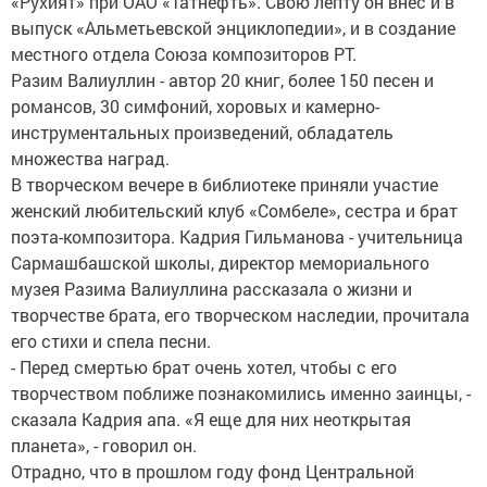
«Рухият» при ОАО «Татнефть». Свою лепту он внес и в
выпуск «Альметьевской энциклопедии», и в создание
местного отдела Союза композиторов РТ.
Разим Валиуллин - автор 20 книг, более 150 песен и
романсов, 30 симфоний, хоровых и камерно-
инструментальных произведений, обладатель
множества наград.
В творческом вечере в библиотеке приняли участие
женский любительский клуб «Сомбеле», сестра и брат
поэта-композитора. Кадрия Гильманова - учительница
Сармашбашской школы, директор мемориального
музея Разима Валиуллина рассказала о жизни и
творчестве брата, его творческом наследии, прочитала
его стихи и спела песни.
- Перед смертью брат очень хотел, чтобы с его
творчеством поближе познакомились именно заинцы, -
сказала Кадрия апа. «Я еще для них неоткрытая
планета», - говорил он.
Отрадно, что в прошлом году фонд Центральной