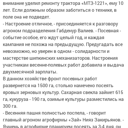
внимание уделил ремонту трактора «МТЗ-1221», ему 10
лет. Если должным образом заботиться о технике, в
поле она не подведет.
- Настроение отличное, - присоединяется к разговору
агроном подразделения Габденур Валиев. - Посевная -
событие особое, его ждут целый год, и каждая
кампания не похожа на предыдущую. Предугадать все
невозможно, но уверен в одном - солидарности и
мастерстве шипкинских механизаторов. Настроения
участникам весенне-полевых работ добавила и выдача
двухмесячной зарплаты.
В данном хозяйстве фронт посевных работ
развернется на 1500 га, столько намечено посеять
яровых зерновых культур. Сахарная свекла займет 615
га, кукуруза - 190 га, озимые культуры разместились на
300 га.
- Весенняя пашня полностью поспела, - говорит
главный агроном агрофирмы «Зай» Нияз Закирьянов. -
Ячмень в агрофирме планируем посеять за 3-4 дня, он