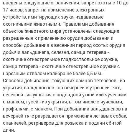
введены следующие ограничения: запрет охоты с 10 до
17 часов; запрет на применение электронных
устройств, имитирующих звуки, издаваемые
охотничьими животными. Правилами добывания
объектов животного мира установлены следующие
разрешенные к применению орудия добывания и
способы добывания в весенний период охоты: орудия
добычи вальдшнепа, селезня, самца тетерева -
охотничье огнестрельное гладкоствольное оружие,
самца тетерева - охотничье огнестрельное оружие с
нарезным стволом калибра не более 6,5 мм.
Способы добывания: токующих самцов тетеревов - из
укрытия, вальдшнепов - на вечерней и утренней тяге,
селезней - из укрытия с подсадной уткой или чучелами
с манком, гусей - из укрытия, в том числе с чучелами,
профилями, с манком. При добывании вальдшнепов на
вечерней тяге разрешается применения легавых собак,
спаниелей, ретриверов для розыска и подачи сбитой
дичи.