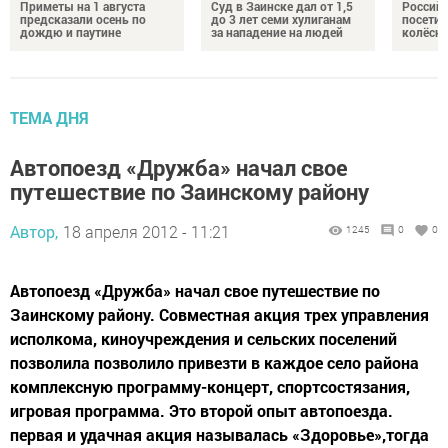
Приметы на 1 августа
Суд в Заинске дал от 1,5
Российс
предсказали осень по
до 3 лет семи хулиганам
посетил
дождю и паутине
за нападение на людей
колёсн
ТЕМА ДНЯ
Автопоезд «Дружба» начал свое
путешествие по Заинскому району
Автор,
18 апреля 2012 - 11:21
1245
0
0
Автопоезд «Дружба» начал свое путешествие по
Заинскому району. Совместная акция трех управления
исполкома, киноучреждения и сельских поселений
позволила позволило привезти в каждое село района
комплексную программу-концерт, спортсостязания,
игровая программа. Это второй опыт автопоезда.
первая и удачная акция называлась «Здоровье»,тогда