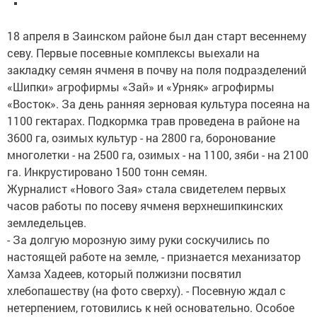
18 апреля в Заинском районе был дан старт весеннему
севу. Первые посевные комплексы выехали на
закладку семян ячменя в почву на поля подразделений
«Шипки» агрофирмы «Зай» и «Урняк» агрофирмы
«Восток». За день ранняя зерновая культура посеяна на
1100 гектарах. Подкормка трав проведена в районе на
3600 га, озимых культур - на 2800 га, боронование
многолетки - на 2500 га, озимых - на 1100, зяби - на 2100
га. Инкрустировано 1500 тонн семян.
Журналист «Нового Зая» стала свидетелем первых
часов работы по посеву ячменя верхнешипкинских
земледельцев.
- За долгую морозную зиму руки соскучились по
настоящей работе на земле, - признается механизатор
Хамза Хадеев, который полжизни посвятил
хлебопашеству (на фото сверху). - Посевную ждал с
нетерпением, готовились к ней основательно. Особое