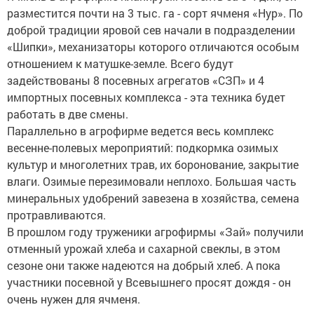
разместится почти на 3 тыс. га - сорт ячменя «Нур». По
доброй традиции яровой сев начали в подразделении
«Шипки», механизаторы которого отличаются особым
отношением к матушке-земле. Всего будут
задействованы 8 посевных агрегатов «СЗП» и 4
импортных посевных комплекса - эта техника будет
работать в две смены.
Параллельно в агрофирме ведется весь комплекс
весенне-полевых мероприятий: подкормка озимых
культур и многолетних трав, их боронование, закрытие
влаги. Озимые перезимовали неплохо. Большая часть
минеральных удобрений завезена в хозяйства, семена
протравливаются.
В прошлом году труженики агрофирмы «Зай» получили
отменный урожай хлеба и сахарной свеклы, в этом
сезоне они также надеются на добрый хлеб. А пока
участники посевной у Всевышнего просят дождя - он
очень нужен для ячменя.