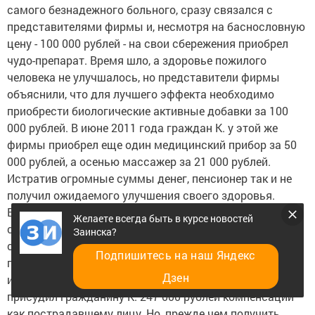
самого безнадежного больного, сразу связался с
представителями фирмы и, несмотря на баснословную
цену - 100 000 рублей - на свои сбережения приобрел
чудо-препарат. Время шло, а здоровье пожилого
человека не улучшалось, но представители фирмы
объяснили, что для лучшего эффекта необходимо
приобрести биологические активные добавки за 100
000 рублей. В июне 2011 года граждан К. у этой же
фирмы приобрел еще один медицинский прибор за 50
000 рублей, а осенью массажер за 21 000 рублей.
Истратив огромные суммы денег, пенсионер так и не
получил ожидаемого улучшения своего здоровья.
В феврале 2012 года с гражданином К. по телефону
Желаете всегда быть в курсе новостей
связалась гражданка С. и, представившись
Заинска?
сотрудницей бюро выплат, объяснила, что на
Подпишитесь на наш Яндекс
представителей фирмы было заведено уголовное дело
Дзен
и в настоящее время Московский городской суд
присудил гражданину К. 247 000 рублей компенсации
как пострадавшему лицу. Но, прежде чем получить