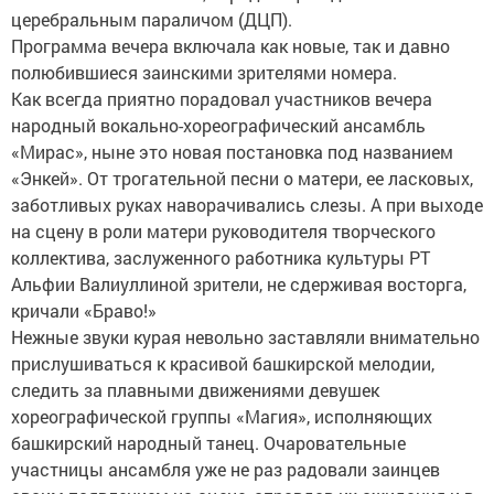
церебральным параличом (ДЦП).
Программа вечера включала как новые, так и давно
полюбившиеся заинскими зрителями номера.
Как всегда приятно порадовал участников вечера
народный вокально-хореографический ансамбль
«Мирас», ныне это новая постановка под названием
«Энкей». От трогательной песни о матери, ее ласковых,
заботливых руках наворачивались слезы. А при выходе
на сцену в роли матери руководителя творческого
коллектива, заслуженного работника культуры РТ
Альфии Валиуллиной зрители, не сдерживая восторга,
кричали «Браво!»
Нежные звуки курая невольно заставляли внимательно
прислушиваться к красивой башкирской мелодии,
следить за плавными движениями девушек
хореографической группы «Магия», исполняющих
башкирский народный танец. Очаровательные
участницы ансамбля уже не раз радовали заинцев