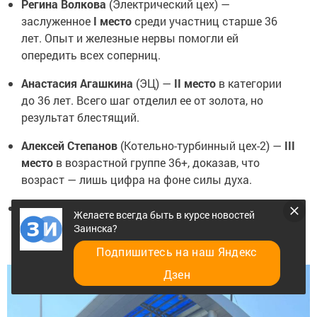
Регина Волкова
(Электрический цех) —
заслуженное
I место
среди участниц старше 36
лет. Опыт и железные нервы помогли ей
опередить всех соперниц.
Анастасия Агашкина
(ЭЦ) —
II место
в категории
до 36 лет. Всего шаг отделил ее от золота, но
результат блестящий.
Алексей Степанов
(Котельно-турбинный цех-2) —
III
место
в возрастной группе 36+, доказав, что
возраст — лишь цифра на фоне силы духа.
Ильфат Ахтямзянов
(ЭЦ) —
I место
среди мужчин
Желаете всегда быть в курсе новостей
до 36 лет. Молодость, скорость и тактическое
Заинска?
мышление принесли ему абсолютную победу.
Подпишитесь на наш Яндекс
Дзен