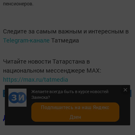
пенсионеров.
Следите за самым важным и интересным в
Telegram-канале
Татмедиа
Читайте новости Татарстана в
национальном мессенджере MАХ:
https://max.ru/tatmedia
Желаете всегда быть в курсе новостей
Желаете всегда быть в курсе новостей Заинска?
Заинска?
Подпишитесь на наш Яндекс
Добавить в избранное
Дзен