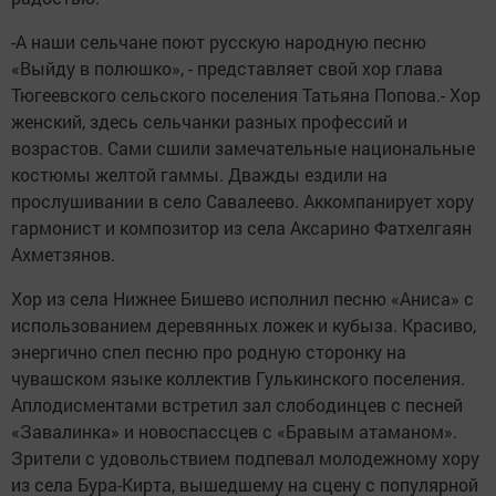
-А наши сельчане поют русскую народную песню
«Выйду в полюшко», - представляет свой хор глава
Тюгеевского сельского поселения Татьяна Попова.- Хор
женский, здесь сельчанки разных профессий и
возрастов. Сами сшили замечательные национальные
костюмы желтой гаммы. Дважды ездили на
прослушивании в село Савалеево. Аккомпанирует хору
гармонист и композитор из села Аксарино Фатхелгаян
Ахметзянов.
Хор из села Нижнее Бишево исполнил песню «Аниса» с
использованием деревянных ложек и кубыза. Красиво,
энергично спел песню про родную сторонку на
чувашском языке коллектив Гулькинского поселения.
Аплодисментами встретил зал слободинцев с песней
«Завалинка» и новоспассцев с «Бравым атаманом».
Зрители с удовольствием подпевал молодежному хору
из села Бура-Кирта, вышедшему на сцену с популярной