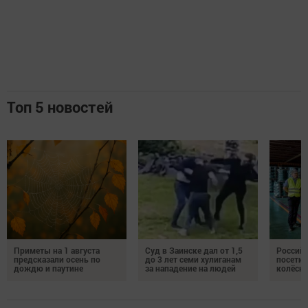
Топ 5 новостей
Приметы на 1 августа
Суд в Заинске дал от 1,5
Российс
предсказали осень по
до 3 лет семи хулиганам
посетил
дождю и паутине
за нападение на людей
колёсн