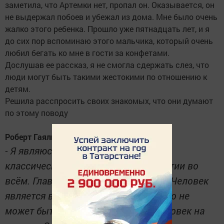
заметила, что Артемки нет, пропал он. Оказывается, он
не выдержал побоев и убежал из дома. Мне было очень
жалко этого ребенка. Прошло уже пятнадцать лет, и я
до сих пор вспоминаю этого мальчика, который очень
любил бегать ко мне в гости за конфетами.
Дослушав ее рассказ, я не смогла сдержать слез, что
люди могут быть такими жестокими по отношению к
детям.
Решила расспросить своих знакомых, что они думают
по этому поводу
Роберт Гаялиев, 21 год, студент КФУ:
- Я являюсь сторонником принципов
классической европейской демократии во
всём. Главенствующий принцип ее - Человек
является высшей ценностью и ничего не
может быть ценнее, чем каждый человек на