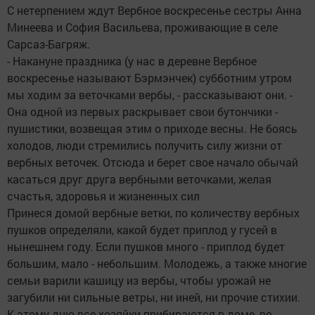
С нетерпением ждут Вербное воскресенье сестры Анна
Минеева и София Васильева, проживающие в селе
Сарсаз-Багряж.
- Накануне праздника (у нас в деревне Вербное
воскресенье называют Бэрмэнчек) субботним утром
мы ходим за веточками вербы, - рассказывают они. -
Она одной из первых раскрывает свои бутончики -
пушистики, возвещая этим о приходе весны. Не боясь
холодов, люди стремились получить силу жизни от
вербных веточек. Отсюда и берет свое начало обычай
касаться друг друга вербными веточками, желая
счастья, здоровья и жизненных сил
Принеся домой вербные ветки, по количеству вербных
пушков определяли, какой будет приплод у гусей в
нынешнем году. Если пушков много - приплод будет
большим, мало - небольшим. Молодежь, а также многие
семьи варили кашицу из вербы, чтобы урожай не
загубили ни сильные ветры, ни иней, ни прочие стихии.
К этому дню все хозяйки прибираются в доме, во