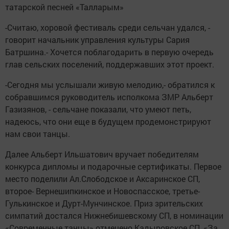
татарской песней «Талларым»
-Считаю, хоровой фестиваль среди сельчан удался, -
говорит начальник управления культуры Сария
Батршина.- Хочется поблагодарить в первую очередь
глав сельских поселений, поддержавших этот проект.
-Сегодня мы услышали живую мелодию,- обратился к
собравшимся руководитель исполкома ЗМР Альберт
Газизянов, - сельчане показали, что умеют петь,
надеюсь, что они еще в будущем продемонстрируют
нам свои танцы.
Далее Альберт Ильшатович вручает победителям
конкурса дипломы и подарочные сертификаты. Первое
место поделили Ал.Слободское и Аксаринское СП,
второе- Вернешипкинское и Новоспасское, третье-
Гулькинское и Дурт-Мунчинское. Приз зрительских
симпатий достался Нижнебишевскому СП, в номинации
«Современные танцы» отмечено Кадыровское СП, «За