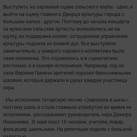
Выступить на скромной сцене сельского клуба - одно, а
выйти на сцену главного Дворца культуры города с
большим залом - другое. Поэтому до начала концерта
за кулисами сельские артисты волновались не на
шутку, но поддержка коллег, сотрудников управления
культуры подняла их боевой дух. Все выступили
замечательно, у каждого хорового коллектива была
своя изюминка. Это отражалось и в сценических
костюмах, и в манере исполнения. Например, хор из
села Верхние Пинячи зрителей поразил белоснежными
шалями, которые держали в руках каждая участница
хора.
- Мы исполняем татарскую песню «Завязала я шаль»,
поэтому шаль и стала главным атрибутом во время ее
исполнения, -рассказывает руководитель хора Дамира
Низамеева. -В хоре поют 16 человек: учителя, повар,
фельдшер, школьники. На репетиции ходили с большой
радостью.