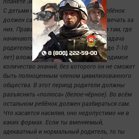
планете Земля.
С детьми совершенно аналогично. Ребёнок
должен сам принимать решения и отвечать за
них. Права родителей заканчиваются там, где
начинаются права ребенка. Главная задача
родителей - на определённом этапе (до 7-10
лет) вложить в голову ребёнка необходимое
количество знаний, без которого он не сможет
быть полноценным членом цивилизованного
общества. В этот период родители должны
разъяснить «полюса» (белое-чёрное). Во всём
остальном ребёнок должен разбираться сам.
Что касается насилия, оно недопустимо ни в
каких формах. Если ты вменяемый,
адекватный и нормальный родитель, то ты