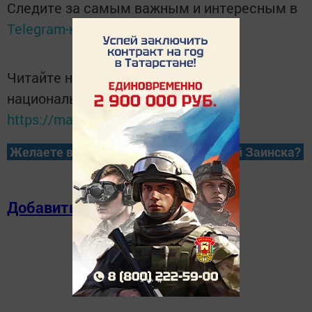
Следите за самым важным и интересным в
Telegram-канале
Татмедиа
Читайте новости Татарстана в
национальном мессенджере MАХ:
https://max.ru/tatmedia
Желаете всегда быть в курсе новостей Заинска?
Добавить в избранное