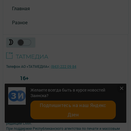
Главная
Разное
Телефон АО «ТАТМЕДИА»:
(843) 222 09 84
16+
Желаете всегда быть в курсе новостей
© 2011 - 2026. Заинск-информ. Все права защищены.
Заинска?
© ТАТМЕДИА. Все материалы, размещенные на сайте, защищены
законом.
Подпишитесь на наш Яндекс
Перепечатка, воспроизведение и распространение в любом объеме
информации,
Дзен
размещенной на сайте, возможна только с письменного согласия
редакций СМИ.
При поддержке Республиканского агентства по печати и массовым