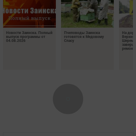
Новости Заинска. Полный
Пчеловоды Заинска
На доро
выпуск программы от
готовятся к Медовому
Верхняя
04.08.2026
Спасу
Шереме
заверш
ремонт