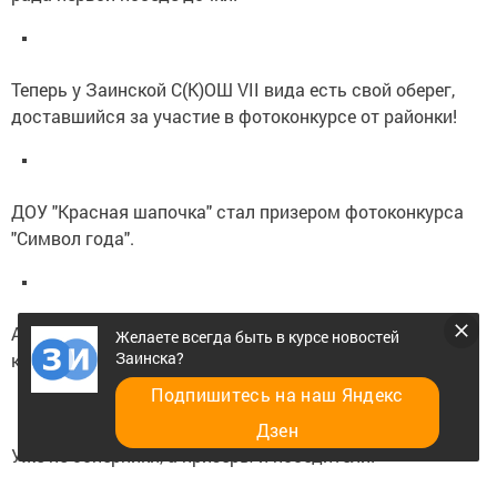
Теперь у Заинской С(К)ОШ VII вида есть свой оберег,
доставшийся за участие в фотоконкурсе от районки!
ДОУ "Красная шапочка" стал призером фотоконкурса
"Символ года".
Александр Афанасьев, автор "Новогодней были",
Желаете всегда быть в курсе новостей
Заинска?
которую с интересом читал весь коллектив редакции.
Подпишитесь на наш Яндекс
Дзен
Уже не соперники, а призеры и победители!