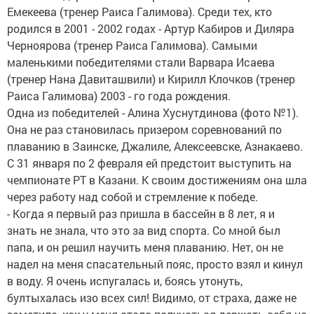
Емекеева (тренер Раиса Галимова). Среди тех, кто
родился в 2001 - 2002 годах - Артур Кабиров и Диляра
Черноярова (тренер Раиса Галимова). Самыми
маленькими победителями стали Варвара Исаева
(тренер Нана Давиташвили) и Кирилл Клочков (тренер
Раиса Галимова) 2003 - го года рождения.
Одна из победителей - Алина Хуснутдинова (фото №1).
Она не раз становилась призером соревнований по
плаванию в Заинске, Джалиле, Алексеевске, Азнакаево.
С 31 января по 2 февраля ей предстоит выступить на
чемпионате РТ в Казани. К своим достижениям она шла
через работу над собой и стремление к победе.
- Когда я первый раз пришла в бассейн в 8 лет, я и
знать не знала, что это за вид спорта. Со мной был
папа, и он решил научить меня плаванию. Нет, он не
надел на меня спасательный пояс, просто взял и кинул
в воду. Я очень испугалась и, боясь утонуть,
бултыхалась изо всех сил! Видимо, от страха, даже не