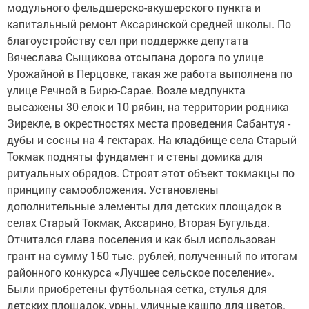
модульного фельдшерско-акушерского пункта и
капитальный ремонт Аксаринской средней школы. По
благоустройству сел при поддержке депутата
Вячеслава Сыщикова отсыпана дорога по улице
Урожайной в Перцовке, такая же работа выполнена по
улице Речной в Бирю-Сарае. Возле медпункта
высажены 30 елок и 10 рябин, на территории родника
Зирекле, в окрестностях места проведения Сабантуя -
дубы и сосны на 4 гектарах. На кладбище села Старый
Токмак подняты фундамент и стены домика для
ритуальных обрядов. Строят этот объект токмакцы по
принципу самообложения. Установлены
дополнительные элементы для детских площадок в
селах Старый Токмак, Аксарино, Вторая Бугульда.
Отчитался глава поселения и как был использован
грант на сумму 150 тыс. рублей, полученный по итогам
районного конкурса «Лучшее сельское поселение».
Были приобретены футбольная сетка, стулья для
детских площадок, урны, уличные кашпо для цветов.