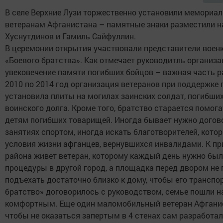
В селе Верхние Лузи торжественно установили мемориа
ветеранам Афганистана – памятные знаки разместили на
Хуснутдинов и Гамиль Сайфуллин.
В церемонии открытия участвовали представители воен
«Боевого братства». Как отмечает руководитль организа
увековечение памяти погибших бойцов – важная часть ра
2010 по 2014 год организация ветеранов при поддержке
установила плиты на могилах заинских солдат, погибши
воинского долга. Кроме того, братство старается помог
детям погибших товарищей. Иногда бывает нужно догов
занятиях спортом, иногда искать благотворителей, кото
условия жизни афганцев, вернувшихся инвалидами. К при
района живет ветеран, которому каждый день нужно был
процедуры в другой город, а площадка перед двором не
подъехать достаточно близко к дому, чтобы его транспо
братство» договорилось с руководством, семье пошли н
комфортным. Еще один маломобильный ветеран Афганис
чтобы не оказаться запертым в 4 стенах сам разработа