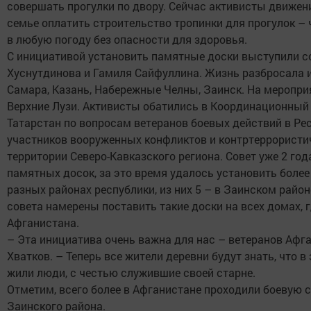
совершать прогулки по двору. Сейчас активисты движен
семье оплатить строительство тропинки для прогулок – 
в любую погоду без опасности для здоровья.
С инициативой установить памятные доски выступили 
Хуснутдинова и Гамиля Сайфуллина. Жизнь разбросала 
Самара, Казань, Набережные Челны, Заинск. На мероприя
Верхние Лузи. Активисты обатились в Координационный
Татарстан по вопросам ветеранов боевых действий в Ре
участников вооруженных конфликтов и контртеррористи
территории Северо-Кавказского региона. Совет уже 2 го
памятных досок, за это время удалось установить более
разных районах республики, из них 5 – в Заинском район
совета намерены поставить такие доски на всех домах, 
Афганистана.
– Эта инициатива очень важна для нас – ветеранов Афга
Хватков. – Теперь все жители деревни будут знать, что в
жили люди, с честью служившие своей старне.
Отметим, всего более в Афганистане проходили боевую 
Заинского района.