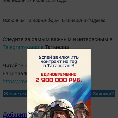
подписали 17 июля 2018 года.
Источник: Татар-информ, Екатерина Фадеева.
Следите за самым важным и интересным в
Telegram-канале
Татмедиа
Читайте новости Татарстана в
национальном мессенджере MАХ:
https://max.ru/tatmedia
Желаете всегда быть в курсе новостей Заинска?
Добавить в избранное