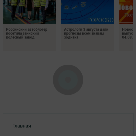
Российский автоблогер
Астрологи 3 августа дали
Новост
посетила заинский
прогнозы всем знакам
выпуск
колёсный завод
зодиака
04.08.2
Главная