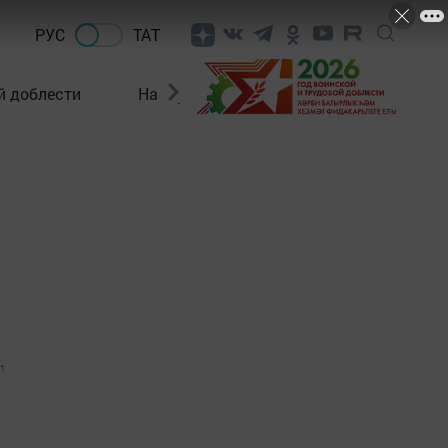
РУС
ТАТ
й доблести
Нацпроекты
Поколение будущего
1