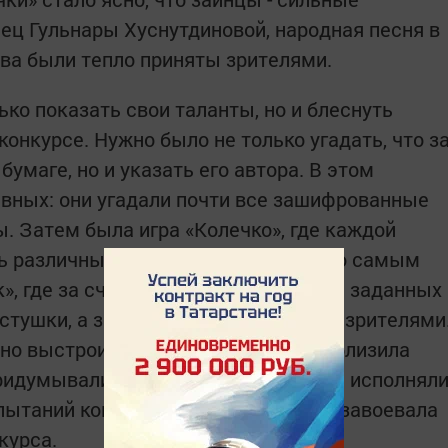
ец Гульнары Хуснутдиновой, народная песня в
ва были тепло приняты зрителями.
ко показать свои таланты, но и блеснуть
онкурсе. Нужно было не только угадать, что з
умаге, но и указать его автора. В этом
вных: они угадали почти все зашифрованные
. Затем была игра «Колечко», где каждой
ь различные творческие задания. Но самым
», где за считанные минуты из пары заданных
стушки, а затем исполнить их перед зрителями
но выстроили систему, которая приблизила
ридумывали строчки в рифму, другие исполнял
спытаний команда Заинского района завоевала
курса.