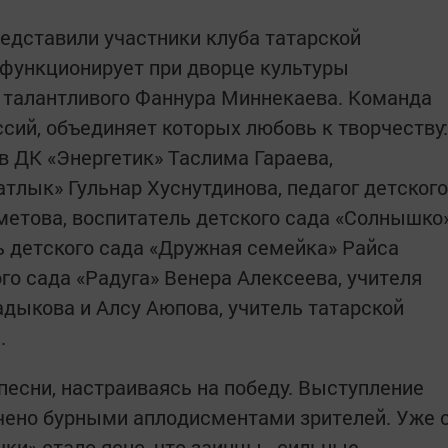
редставили участники клуба татарской
 функционирует при дворце культуры
 талантливого Фаннура Миннекаева. Команда
сий, объединяет которых любовь к творчеству:
 ДК «Энергетик» Таслима Гараева,
тлык» Гульнар Хуснутдинова, педагог детского
етова, воспитатель детского сада «Солнышко
ь детского сада «Дружная семейка» Райса
го сада «Радуга» Венера Алексеева, учителя
дыкова и Алсу Аюпова, учитель татарской
.
 песни, настраиваясь на победу. Выступление
чено бурными аплодисментами зрителей. Уже 
ки» стало ясно, что заинцы - сильные