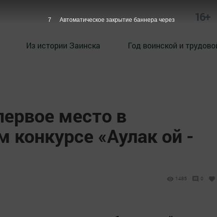
16+
6
Автоматическое закрытие баннера через
Из истории Заинска
Год воинской и трудово
первое место в
 конкурсе «Аулак ой -
1485
0