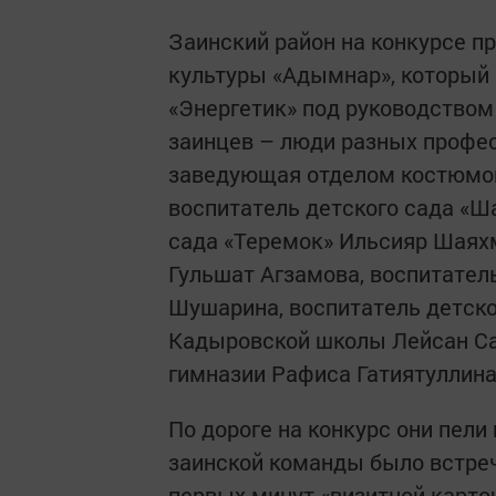
Заинский район на конкурсе п
культуры «Адымнар», который
«Энергетик» под руководством
заинцев – люди разных профес
заведующая отделом костюмов
воспитатель детского сада «Ша
сада «Теремок» Ильсияр Шаяхм
Гульшат Агзамова, воспитател
Шушарина, воспитатель детско
Кадыровской школы Лейсан Са
гимназии Рафиса Гатиятуллина
По дороге на конкурс они пели
заинской команды было встре
первых минут «визитной карточ