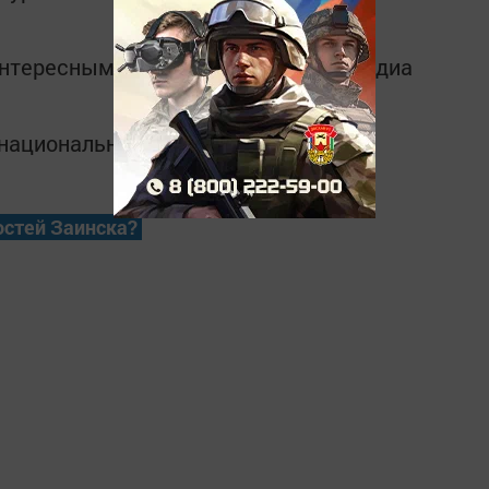
интересным в
Telegram-канале
Татмедиа
в национальном мессенджере MАХ:
остей Заинска?