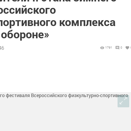
оссийского
портивного комплекса
и обороне»
46
1791
0