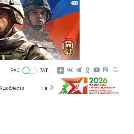
РУС
ТАТ
й доблести
Нацпроекты
Поколение будущего