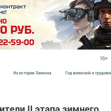
16+
Из истории Заинска
Год воинской и трудово
тели II этапа зимнего