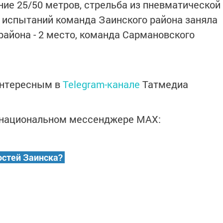
ние 25/50 метров, стрельба из пневматической
х испытаний команда Заинского района заняла
района - 2 место, команда Сармановского
интересным в
Telegram-канале
Татмедиа
в национальном мессенджере MАХ:
остей Заинска?