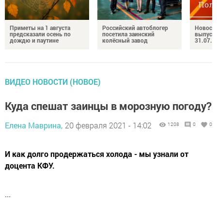
Приметы на 1 августа
Российский автоблогер
Новост
предсказали осень по
посетила заинский
выпуск
дождю и паутине
колёсный завод
31.07.2
ВИДЕО НОВОСТИ (НОВОЕ)
Куда спешат заинцы в морозную погоду?
Елена Маврина,
20 февраля 2021 - 14:02
1208
0
0
И как долго продержаться холода - мы узнали от
доцента КФУ.
...