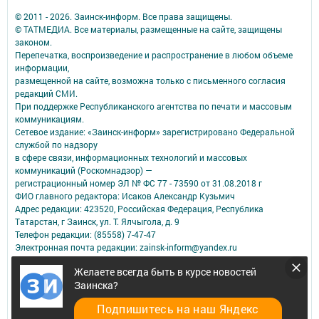
© 2011 - 2026. Заинск-информ. Все права защищены.
© ТАТМЕДИА. Все материалы, размещенные на сайте, защищены
законом.
Перепечатка, воспроизведение и распространение в любом объеме
информации,
размещенной на сайте, возможна только с письменного согласия
редакций СМИ.
При поддержке Республиканского агентства по печати и массовым
коммуникациям.
Сетевое издание: «Заинск-информ» зарегистрировано Федеральной
службой по надзору
в сфере связи, информационных технологий и массовых
коммуникаций (Роскомнадзор) —
регистрационный номер ЭЛ № ФС 77 - 73590 от 31.08.2018 г
ФИО главного редактора: Исаков Александр Кузьмич
Адрес редакции: 423520, Российская Федерация, Республика
Татарстан, г Заинск, ул. Т. Ялчыгола, д. 9
Телефон редакции: (85558) 7-47-47
Электронная почта редакции: zainsk-inform@yandex.ru
Для сообщений о фактах коррупции: zainsk-inform@yandex.ru
Желаете всегда быть в курсе новостей
Учредитель СМИ: АО «ТАТМЕДИА»
Заинска?
Антикоррупционная политика
Подпишитесь на наш Яндекс
АО «ТАТМЕДИА» использует «cookie»
для персонализации сервисов и