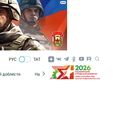
РУС
ТАТ
й доблести
Нацпроекты
Поколение будущего