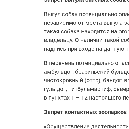
Выгул собак потенциально опа
независимо от места выгула з
такая собака находится на ог
владельцу. О наличии такой 
надпись при входе на данную 
В перечень потенциально опас
амбульдог, бразильский бульдо
чистокровный (отто), бэндог, в
гуль дог, питбульмастиф, севе
в пунктах 1 – 12 настоящего п
Запрет контактных зоопарков
«Осуществление деятельности