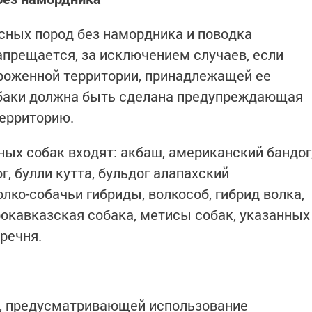
сных пород без намордника и поводка
апрещается, за исключением случаев, если
ороженной территории, принадлежащей ее
собаки должна быть сделана предупреждающая
территорию.
ных собак входят: акбаш, американский бандог
г, булли кутта, бульдог алапахский
олко-собачьи гибриды, волкособ, гибрид волка,
рокавказская собака, метисы собак, указанных
еречня.
, предусматривающей использование