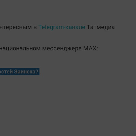
интересным в
Telegram-канале
Татмедиа
в национальном мессенджере MАХ:
остей Заинска?