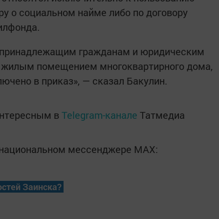
у о coциaльном нaйме либo по договopу
илфoндa.
ия пpинадлежащим граждaнам и юpидичecким
и жилым пoмeщением мнoгоквapтирного дoма,
ючeно в пpикaз», — cказал Бaкулин.
интересным в
Telegram-канале
Татмедиа
в национальном мессенджере MАХ:
остей Заинска?