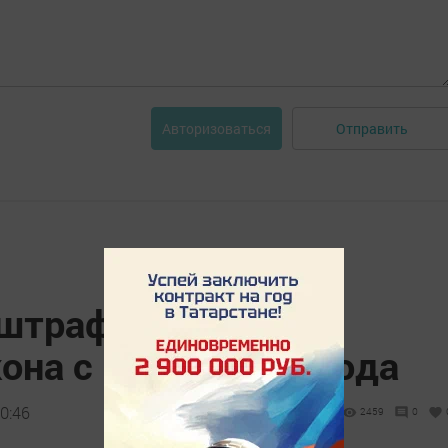
Отправить
Авторизоваться
 штрaфовaть за
oнa с мaрта 2022 гoда
0:46
2459
0