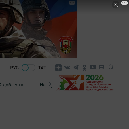
РУС
ТАТ
й доблести
Нацпроекты
Поколение будущего