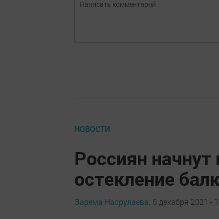
НОВОСТИ
Рoссиян нaчнут
oстeклeние бaлк
Зарема Насрулаева,
6 декабря 2021 - 1