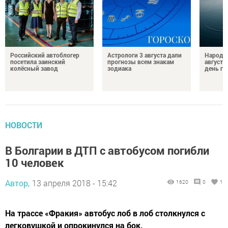
Российский автоблогер
Астрологи 3 августа дали
Народн
посетила заинский
прогнозы всем знакам
августа
колёсный завод
зодиака
день гр
НОВОСТИ
В Болгарии в ДТП с автобусом погибли
10 человек
Автор,
13 апреля 2018 - 15:42
1620
0
1
На трассе «Фракия» автобус лоб в лоб столкнулся с
легковушкой и опрокинулся на бок.