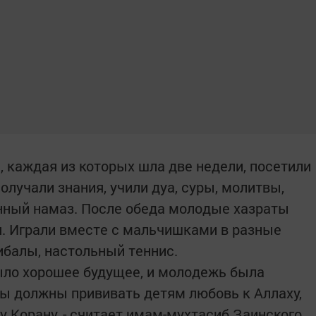
, каждая из которых шла две недели, посетили
получали знания, учили дуа, суры, молитвы,
нный намаз. После обеда молодые хазраты
. Играли вместе с мальчишками в разные
ибалы, настольный теннис.
было хорошее будущее, и молодежь была
мы должны прививать детям любовь к Аллаху,
 Корану, - считает имам-мухтасиб Заинского