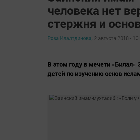
человека нет вер
стержня и осно
Роза Илалтдинова,
2 августа 2018 - 10
В этом году в мечети «Билал»
детей по изучению основ исла