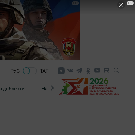
РУС
ТАТ
й доблести
Нацпроекты
Поколение будущего