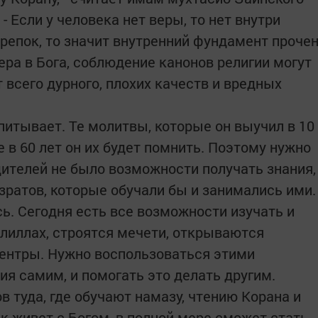
- Если у человека нет веры, то нет внутри
репок, то значит внутренний фундамент проче
ера в Бога, соблюдение канонов религии могут
т всего дурного, плохих качеств и вредных
впитывает. Те молитвы, которые он выучил в 10
е в 60 лет он их будет помнить. Поэтому нужно
дителей не было возможности получать знания,
зратов, которые обучали бы и занимались ими.
ь. Сегодня есть все возможности изучать и
лиллах, строятся мечети, открываются
ентры. Нужно воспользоваться этими
ия самим, и помогать это делать другим.
в туда, где обучают намазу, чтению Корана и
к живет с Богом, в полной мере сможет стать