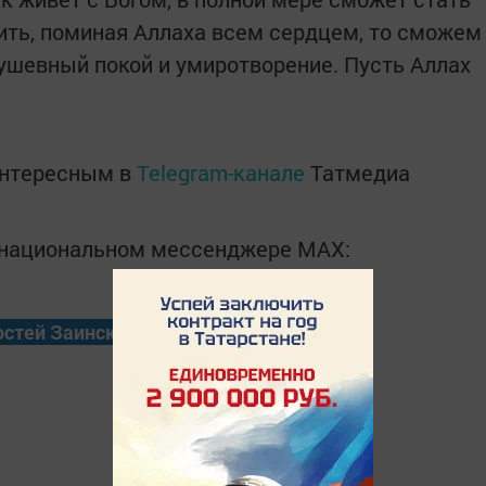
ть, поминая Аллаха всем сердцем, то сможем
душевный покой и умиротворение. Пусть Аллах
интересным в
Telegram-канале
Татмедиа
в национальном мессенджере MАХ:
остей Заинска?