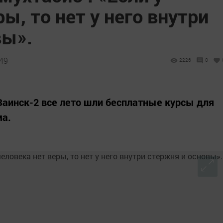
ы, то нет у него внутри
вы».
:49
2226
0
 Заинск-2 все лето шли бесплатные курсы для
ма.