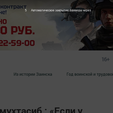
4
Автоматическое закрытие баннера через
16+
Из истории Заинска
Год воинской и трудово
ухтасиб : «Если у