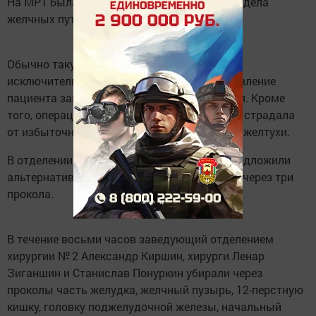
На МРТ была заметна опухоль конечного отдела
желчных путей.
Обычно такую сложную операцию делают
исключительно открытым путем, восстановление
пациента занимает продолжительное время. Кроме
того, операцию осложняло то, что женщина страдала
от избыточной массы тела и механической желтухи.
В отделении хирургии № 2 РКБ женщине предложили
альтернативный вариант — убрать опухоль через три
прокола.
В течение восьми часов заведующий отделением
хирургии № 2 Александр Киршин, хирурги Ленар
Зиганшин и Станислав Понуркин убирали через
проколы часть желудка, желчный пузырь, 12-перстную
кишку, головку поджелудочной железы, начальный