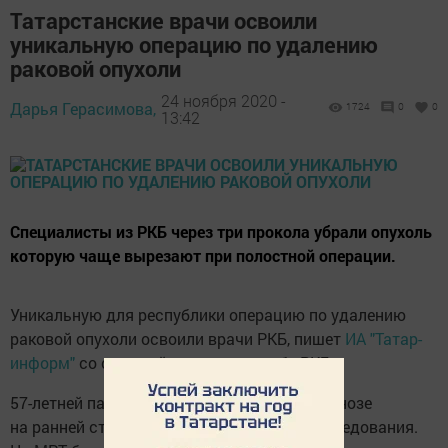
Татарстанские врачи освоили
уникальную операцию по удалению
раковой опухоли
24 ноября 2020 -
Дарья Герасимова,
1724
0
0
13:42
Специалисты из РКБ через три прокола убрали опухоль
которую чаще вырезают при полостной операции.
Уникальную для республики операцию по удалению
раковой опухоли освоили врачи РКБ, пишет
ИА "Татар-
информ"
со ссылкой на пресс-службу РКБ.
57-летней пациентке стало известно о диагнозе
на ранней стадии, во время планового обследования.