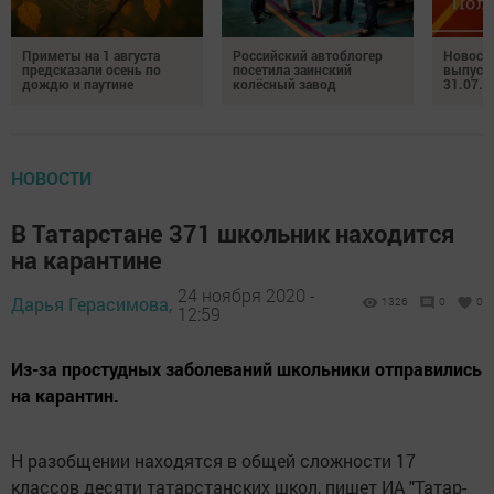
Приметы на 1 августа
Российский автоблогер
Новост
предсказали осень по
посетила заинский
выпуск
дождю и паутине
колёсный завод
31.07.2
НОВОСТИ
В Татарстане 371 школьник находится
на карантине
24 ноября 2020 -
Дарья Герасимова,
1326
0
0
12:59
Из-за простудных заболеваний школьники отправились
на карантин.
Н разобщении находятся в общей сложности 17
классов десяти татарстанских школ, пишет ИА "Татар-