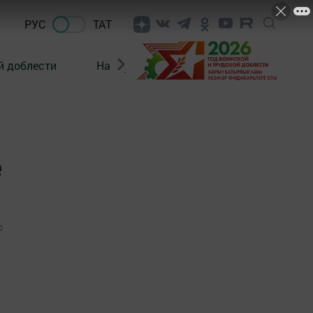
РУС
ТАТ
й доблести
Нацпроекты
Поколение будущего
е
0