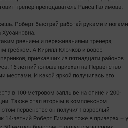
отовит тренер-преподаватель Раиса Галимова.
жешь. Роберт быстрей работай руками и ногами
а Хусаиновна.
аким рвением и переживаниями тренера,
ым гребком. А Кирилл Клочков и вовсе
оперников, приехавших из пятнадцати районов
уса. 15-летний юноша приехал на Первенство
ми местами. И какой яркой получилась его
ста в 100-метровом заплыве на спине и 200-
ции. Также стал вторым в комплексном
 этом первенстве он получил I взрослый
к 14-летний Роберт Гимаев тоже в призерах – 
и 50 метров брассом, – радуется за своих