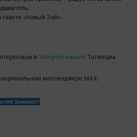
одаватель.
 газете «Новый Зай».
интересным в
Telegram-канале
Татмедиа
в национальном мессенджере MАХ:
остей Заинска?