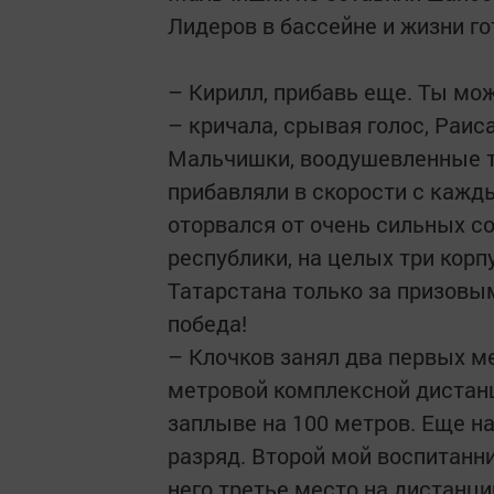
Лидеров в бассейне и жизни г
– Кирилл, прибавь еще. Ты мо
– кричала, срывая голос, Раис
Мальчишки, воодушевленные т
прибавляли в скорости с кажд
оторвался от очень сильных с
республики, на целых три корп
Татарстана только за призовы
победа!
– Клочков занял два первых ме
метровой комплексной дистан
заплыве на 100 метров. Еще на
разряд. Второй мой воспитанни
него третье место на дистанци