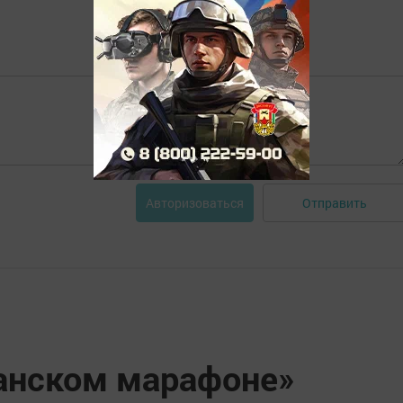
Отправить
Авторизоваться
анском марафоне»