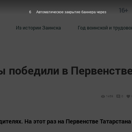
16+
5
Автоматическое закрытие баннера через
Из истории Заинска
Год воинской и трудово
ы победили в Первенств
1459
0
ителях. На этот раз на Первенстве Татарстана