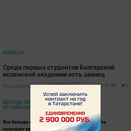
НОВОСТИ
Среди первых студентов Болгарской
исламской академии есть заинец
24 ноября 2017 -
Роза Илалтдинова,
2147
0
0
13:12
Все больше прихожан Заинского мухтасибата
получают религиозное образование.