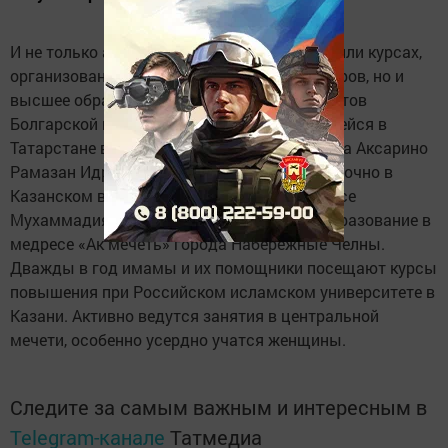
И не только азы ислама в детских лагерях или курсах,
организованных при мечетях для пенсионеров, но и
высшее образование. Среди первых студентов
Болгарской исламской академии, открывшейся в
Татарстане в сентябре, есть и уроженец села Аксарино
Рамазан Идрисов. Трое юношей обучаются очно в
Казанском высшем мусульманском медресе
Мухаммадия. Восемь человек получают образование в
медресе «Ак мечеть» города Набережные Челны.
Дважды в год имамы и их помощники посещают курсы
повышения при Российском исламском университете в
Казани. Активно ведутся занятия в центральной
мечети, особенно усердно учатся женщины.
Следите за самым важным и интересным в
Telegram-канале
Татмедиа