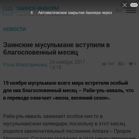
ЗАИНСК-ИНФОРМ
16+
5
Автоматическое закрытие баннера через
Газета "Новый Зай" - Заинский район
НОВОСТИ
Заинские мусульмане вступили в
благословенный месяц
24 ноября 2017 -
Роза Илалтдинова,
1887
0
0
14:18
19 ноября мусульмане всего мира встретили особый
для них благословенный месяц – Раби-уль-авваль, что
в переводе означает «весна, весенний сезон».
Раби-уль-авваль занимает особое место в
мусульманском календаре, поскольку в этот месяц
родился заключительный посланник Аллаха ‒ Пророк
Мухаммад. Согласно традиции, в этот месяц верующие