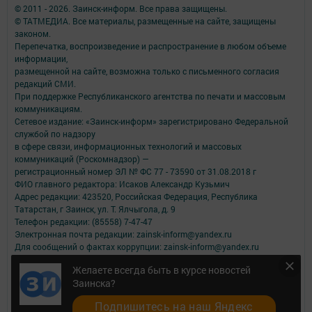
© 2011 - 2026. Заинск-информ. Все права защищены.
© ТАТМЕДИА. Все материалы, размещенные на сайте, защищены
законом.
Перепечатка, воспроизведение и распространение в любом объеме
информации,
размещенной на сайте, возможна только с письменного согласия
редакций СМИ.
При поддержке Республиканского агентства по печати и массовым
коммуникациям.
Сетевое издание: «Заинск-информ» зарегистрировано Федеральной
службой по надзору
в сфере связи, информационных технологий и массовых
коммуникаций (Роскомнадзор) —
регистрационный номер ЭЛ № ФС 77 - 73590 от 31.08.2018 г
ФИО главного редактора: Исаков Александр Кузьмич
Адрес редакции: 423520, Российская Федерация, Республика
Татарстан, г Заинск, ул. Т. Ялчыгола, д. 9
Телефон редакции: (85558) 7-47-47
Электронная почта редакции: zainsk-inform@yandex.ru
Для сообщений о фактах коррупции: zainsk-inform@yandex.ru
Учредитель СМИ: АО «ТАТМЕДИА»
Желаете всегда быть в курсе новостей
Заинска?
Антикоррупционная политика
АО «ТАТМЕДИА» использует «cookie»
для персонализации сервисов и
Подпишитесь на наш Яндекс
удобства пользователей сайтом.