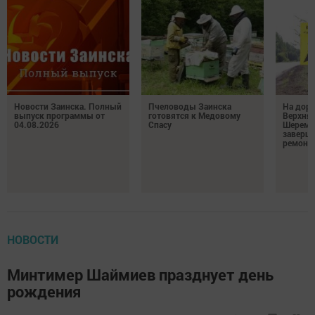
Новости Заинска. Полный
Пчеловоды Заинска
На доро
выпуск программы от
готовятся к Медовому
Верхняя
04.08.2026
Спасу
Шереме
заверш
ремонт
НОВОСТИ
Минтимер Шаймиев празднует день
рождения