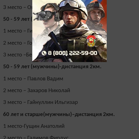
3 место – Онищук Андрей
50 - 59 лет (женщины)-дистанция 2км.
1 место – Гильманова Фания
2 место – Горбунова Анна
3 место –Бесшапкина Антонина
50 - 59 лет (мужчины)-дистанция 2км.
1 место – Павлов Вадим
2 место – Захаров Николай
3 место – Гайнуллин Ильгизар
60 лет и старше(мужчины)–дистанция 2км.
1 место-Гущин Анатолий
2 место – Галимов Фирдус