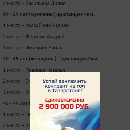
3 место – Васильева Лилия
19 - 39 лет (мужчины)-дистанция 4км.
1 место – Уразайкин Андрей
2 место – Федотов Андрей
3 место – Имамиев Раиль
40 - 49 лет (женщины) – дистанция 2км.
1 место – Павлова Наталья
2 место – Эргашева Гульнур
3 место – Онищук Ольга
40 - 49 лет (мужчины)-дистанция 4км.
1 место –Пестерев Сергей
2 место – Конюхов Сергей