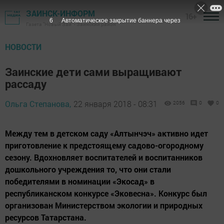
ЗАИНСК-ИНФОРМ
16+
5
Автоматическое закрытие баннера через
Газета "Новый Зай" - Заинский район
НОВОСТИ
Заинские дети сами выращивают
рассаду
Ольга Степанова,
22 января 2018 - 08:31
2056
0
0
Между тем в детском саду «Алтынчэч» активно идет
приготовление к предстоящему садово-огородному
сезону. Вдохновляет воспитателей и воспитанников
дошкольного учреждения то, что они стали
победителями в номинации «Экосад» в
республиканском конкурсе «Эковесна». Конкурс был
организован Министерством экологии и природных
ресурсов Татарстана.