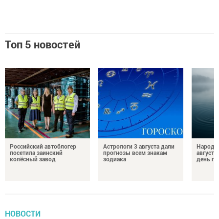
Топ 5 новостей
Российский автоблогер
Астрологи 3 августа дали
Народн
посетила заинский
прогнозы всем знакам
августа
колёсный завод
зодиака
день гр
НОВОСТИ