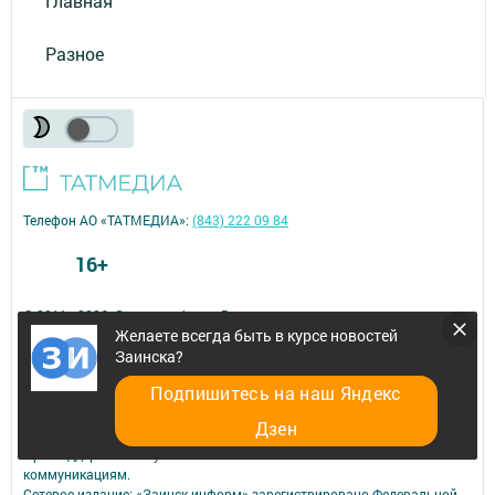
Главная
Разное
Телефон АО «ТАТМЕДИА»:
(843) 222 09 84
16+
© 2011 - 2026. Заинск-информ. Все права защищены.
Желаете всегда быть в курсе новостей
© ТАТМЕДИА. Все материалы, размещенные на сайте, защищены
законом.
Заинска?
Перепечатка, воспроизведение и распространение в любом объеме
Подпишитесь на наш Яндекс
информации,
размещенной на сайте, возможна только с письменного согласия
Дзен
редакций СМИ.
При поддержке Республиканского агентства по печати и массовым
коммуникациям.
Сетевое издание: «Заинск-информ» зарегистрировано Федеральной