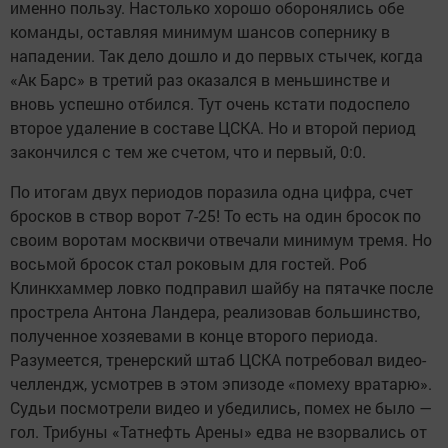
именно пользу. Настолько хорошо оборонялись обе
команды, оставляя минимум шансов сопернику в
нападении. Так дело дошло и до первых стычек, когда
«Ак Барс» в третий раз оказался в меньшинстве и
вновь успешно отбился. Тут очень кстати подоспело
второе удаление в составе ЦСКА. Но и второй период
закончился с тем же счетом, что и первый, 0:0.
По итогам двух периодов поразила одна цифра, счет
бросков в створ ворот 7-25! То есть на один бросок по
своим воротам москвичи отвечали минимум тремя. Но
восьмой бросок стал роковым для гостей. Роб
Клинкхаммер ловко подправил шайбу на пятачке после
прострела Антона Ландера, реализовав большинство,
полученное хозяевами в конце второго периода.
Разумеется, тренерский штаб ЦСКА потребовал видео-
челлендж, усмотрев в этом эпизоде «помеху вратарю».
Судьи посмотрели видео и убедились, помех не было —
гол. Трибуны «Татнефть Арены» едва не взорвались от