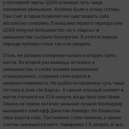
у последней черты ЦСКА атаковал чуть чаще,
положение обязывало. Хозяева были к этому готовы.
Сам счет в серии позволял им чувствовать себя
абсолютно спокойно. В концовке первого периода уже
ЦСКА получил большинство, но и «барсы» в
меньшинстве сыграли безупречно. В итоге в первом
периоде публика голов так и не увидела.
Столь же активно соперники начали и вторую треть
матча. Во второй раз казанцы остались в
меньшинстве, и снова хозяева великолепно
отзащищались, сохранив свои ворота в
неприкосновенности. Но шайба по-прежнему чуть чаще
гостила в зоне «Ак Барса». А самый опасный момент в
матче случился на 33-й минуте, когда прострел Иржи
Секача на чужом пятачке замыкал лучший бомбардир
нынешнего плей-офф Джастин Азеведо. Но Юханссон
свои ворота спас. Постепенно стало понятно, с каким
счетом завершится матч. Наверняка 1:0, вопрос, в чью