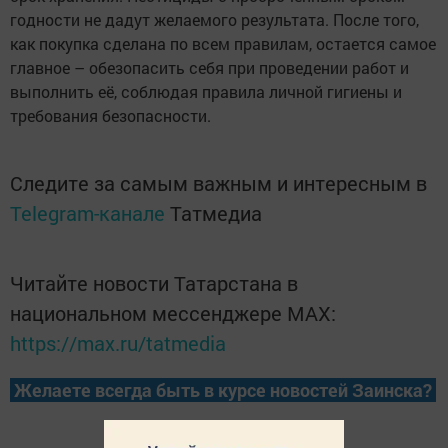
годности не дадут желаемого результата. После того,
как покупка сделана по всем правилам, остается самое
главное – обезопасить себя при проведении работ и
выполнить её, соблюдая правила личной гигиены и
требования безопасности.
Следите за самым важным и интересным в
Telegram-канале
Татмедиа
Читайте новости Татарстана в
национальном мессенджере MАХ:
https://max.ru/tatmedia
Желаете всегда быть в курсе новостей Заинска?