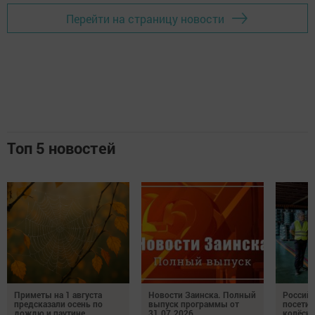
Перейти на страницу новости
Топ 5 новостей
Приметы на 1 августа
Новости Заинска. Полный
Российс
предсказали осень по
выпуск программы от
посетил
дождю и паутине
31.07.2026
колёсн