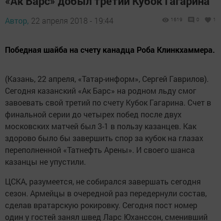
«Ак Барс» добыл третий Кубок Гагарина
Автор,
22 апреля 2018 - 19:44
1619
0
1
Победная шайба на счету канадца Роба Клинкхаммера.
(Казань, 22 апреля, «Татар-информ», Сергей Гаврилов).
Сегодня казанский «Ак Барс» на родном льду смог
завоевать свой третий по счету Кубок Гагарина. Счет в
финальной серии до четырех побед после двух
московских матчей был 3-1 в пользу казанцев. Как
здорово было бы завершить спор за кубок на глазах
переполненной «Татнефть Арены». И своего шанса
казанцы не упустили.
ЦСКА, разумеется, не собирался завершать сегодня
сезон. Армейцы в очередной раз передернули состав,
сделав вратарскую рокировку. Сегодня пост номер
один у гостей занял швед Ларс Юханссон, сменивший