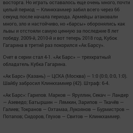
восторга. Но играть оставалось еще очень много, почти
целый период — Клинкхаммер забил всего через 66
секунд после начала периода. Армейцы атаковали
много, зло и настойчиво, но «барсы» оборонялись как
львы и отстояли самую ценную за последние 8 лет
победу. 2009-й, 2010-й и вот теперь 2018 год, Кубок
Гагарина в третий раз покорился «Ак Барсу».
Счет в серии стал 4-1. «Ак Барс» — трехкратный
обладатель Кубка Гагарина.
«Ак Барс» (Казань) — ЦСКА (Москва) — 1:0 (0:0, 0:0, 1:0).
Шайбу забросил Клинкхаммер (42). Штраф: 6-4.
«Ак Барс»: Гарипов. Марков — Яруллин, Секач — Ландер
— Азеведо; Батыршин — Лямкин, Зарипов — Ткачёв —
Галиев; Токранов — Охтамаа, Лукоянов — Бурмистров —
Потапов; Сидоров, Глухов — Свитов — Клинкхаммер.