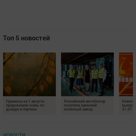
Топ 5 новостей
Приметы на 1 августа
Российский автоблогер
Новост
предсказали осень по
посетила заинский
выпуск
дождю и паутине
колёсный завод
31.07.2
НОВОСТИ