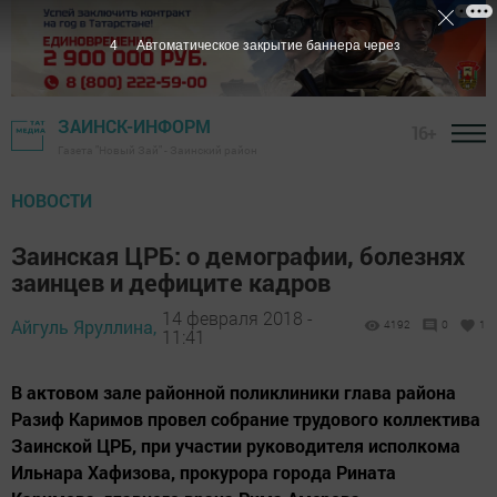
2
Автоматическое закрытие баннера через
ЗАИНСК-ИНФОРМ
16+
Газета "Новый Зай" - Заинский район
НОВОСТИ
Заинская ЦРБ: о демографии, болезнях
заинцев и дефиците кадров
14 февраля 2018 -
Айгуль Яруллина,
4192
0
1
11:41
В актовом зале районной поликлиники глава района
Разиф Каримов провел собрание трудового коллектива
Заинской ЦРБ, при участии руководителя исполкома
Ильнара Хафизова, прокурора города Рината