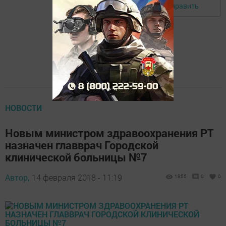
Отправить
Авторизоваться
НОВОСТИ
Новым министром здравоохранения РТ
назначен главврач Городской
клинической больницы №7
Автор,
14 февраля 2018 - 11:19
1855
0
0