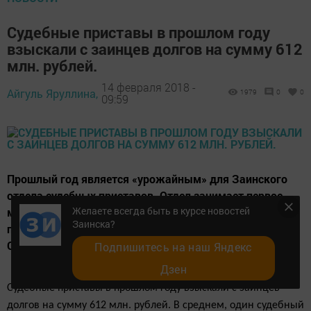
Судебные приставы в прошлом году
взыскали с заинцев долгов на сумму 612
млн. рублей.
14 февраля 2018 -
Айгуль Яруллина,
1979
0
0
09:59
Прошлый год является «урожайным» для Заинского
отдела судебных приставов. Отдел занимает первое
Желаете всегда быть в курсе новостей
место в Татарстане по выполнению плановых
Заинска?
показателей и второе место по взысканным суммам.
Об этом рассказал начальник отдела Игорь Будрин.
Подпишитесь на наш Яндекс
Дзен
Судебные приставы в прошлом году взыскали с заинцев
долгов на сумму 612 млн. рублей. В среднем, один судебный