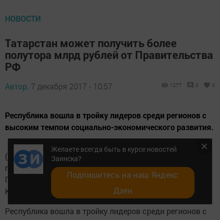
НОВОСТИ
Татарстан может получить более
полутора млрд рублей от Правительства
РФ
Автор,
7 декабря 2017 - 10:57
1277
0
0
Республика вошла в тройку лидеров среди регионов с
высоким темпом социально-экономического развития.
Желаете всегда быть в курсе новостей
(Казань, 7 декабря, «Татар-информ»). Татарстан может
Заинска?
получить 1,67 млрд рублей в качестве дотации от
Подпишитесь на наш Яндекс
Правительства РФ, сообщается на сайте российского
Дзен
Кабмина.
Республика вошла в тройку лидеров среди регионов с