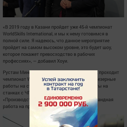
«В 2019 году в Казани пройдет уже 45-й чемпионат
WorldSkills International, и мы к нему готовимся в
полной силе. Я надеюсь, что данное мероприятие
пройдет на самом высоком уровне, это будет шоу,
которое покажет превосходство в рабочих
профессиях», — добавил Хоуи.
Рустам Минниханов ознакомился с тем, как проходит
чемпионат WorldSkills по компетенциям «Фрезерные
работы на станках с ЧПУ», «Токарные работы на
станках с ЧПУ», «Сварочные технологии»,
«Производство металлоконструкций», «Командная
работа на производстве».