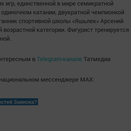
х игр, единственной в мире семикратной
 одиночном катании, двукратной чемпионкой
танник спортивной школы «Яшьлек» Арсений
й возрастной категории. Фигурист тренируется
ной.
интересным в
Telegram-канале
Татмедиа
в национальном мессенджере MАХ:
остей Заинска?