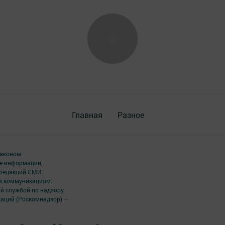
Главная
Разное
аконом.
ме информации,
 редакций СМИ.
ым коммуникациям.
й службой по надзору
каций (Роскомнадзор) —