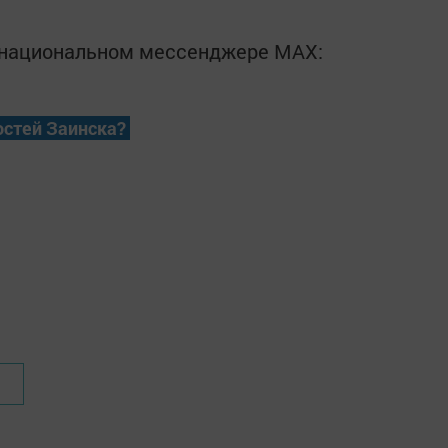
в национальном мессенджере MАХ:
остей Заинска?