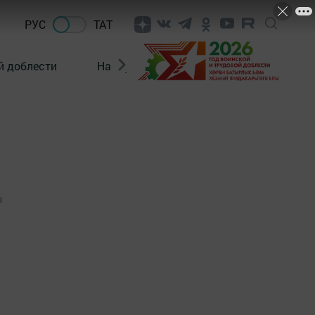
РУС
ТАТ
й доблести
Нацпроекты
Поколение будущего
3