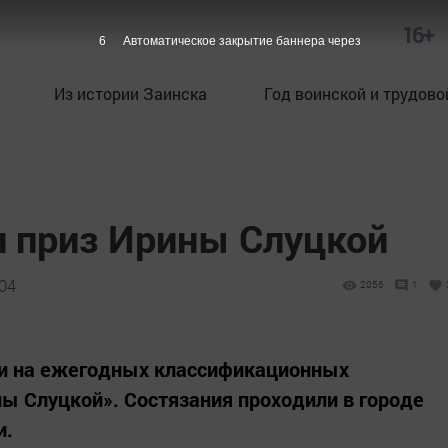
16+
5
Автоматическое закрытие баннера через
Из истории Заинска
Год воинской и трудово
л приз Ирины Слуцкой
:04
2056
1
и на ежегодных классификационных
ы Слуцкой». Состязания проходили в городе
и.