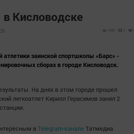
 в Кисловодске
:03
1553
0
й атлетики заинской спортшколы «Барс» -
нировочных сборах в городе Кисловодск.
езультаты. На днях в этом городе прошел
ский легкоатлет Кирилл Герасимов занял 2
истанции.
интересным в
Telegram-канале
Татмедиа