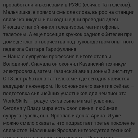
проработали инженерами в РУЭС (сейчас Таттелеком).
Мальчишка, в прямом смысле слова, вырос на станции
связи: каникулы и выходные дни проводил здесь.
Иногда с папой чинил телевизоры, магнитофоны,
телефоны. А еще посещал кружок радиолюбителей при
доме детского творчества под руководством опытного
педагога Саттара Гарифуллина.
– Наша с супругом профессия в итоге стала и
Володиной. Сначала он окончил Казанский техникум
электросвязи, затем Казанский авиационный институт.
С 18 лет работал в Таттелекоме, где сегодня является
ведущим инженером. Но основное его занятие сейчас –
подготовка сильнейших участников для чемпионата
WorldSkills, – радуется за сына мама Гульсина.
Сегодня у Владимира есть своя семья: любимая
супруга Гузель, сын Ярослав и дочка Арина. И уже
можно смело сказать, что подрастает третье поколение
связистов. Маленький Ярослав интересуется техникой,
а папа на это с радостью говорит: «Подрастает