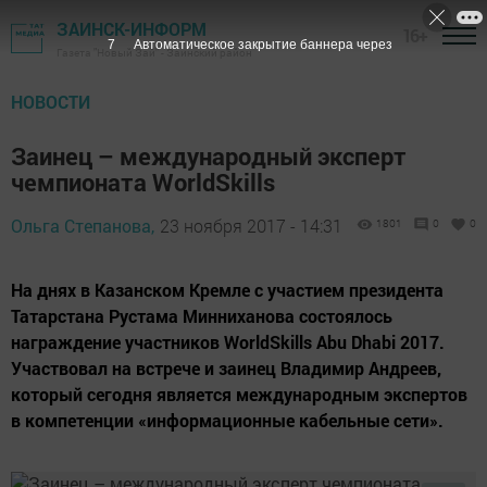
ЗАИНСК-ИНФОРМ
16+
7
Автоматическое закрытие баннера через
Газета "Новый Зай" - Заинский район
НОВОСТИ
Заинец – международный эксперт
чемпионата WorldSkills
Ольга Степанова,
23 ноября 2017 - 14:31
1801
0
0
На днях в Казанском Кремле с участием президента
Татарстана Рустама Минниханова состоялось
награждение участников WorldSkills Abu Dhabi 2017.
Участвовал на встрече и заинец Владимир Андреев,
который сегодня является международным экспертов
в компетенции «информационные кабельные сети».