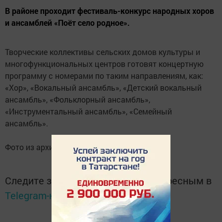
В районе проходит фестиваль-конкурс народных хоров
и ансамблей «Поёт село родное».
Творческие коллективы сельских домов культуры и
многофункциональных центров готовят концертную
программу с номерами по таким направлениям, как:
«Хор», «Вокальный ансамбль», «Детский вокальный
ансамбль», «Фольклорный ансамбль»,
«Инструментальный ансамбль», «Семейный
ансамбль».
Фото из архива управления культуры
Следите за самым важным и интересным в
Telegram-канале
Татмедиа