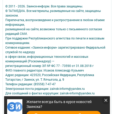
© 2011 - 2026. Заинск-информ. Все права защищены.
© ТАТМЕДИА. Все материалы, размещенные на сайте, защищены
законом.
Перепечатка, воспроизведение и распространение в любом объеме
информации,
размещенной на сайте, возможна только с письменного согласия
редакций СМИ.
При поддержке Республиканского агентства по печати и массовым
коммуникациям.
Сетевое издание: «Заинск-информ» зарегистрировано Федеральной
службой по надзору
в сфере связи, информационных технологий и массовых
коммуникаций (Роскомнадзор) —
регистрационный номер ЭЛ № ФС 77 - 73590 от 31.08.2018 г
ФИО главного редактора: Исаков Александр Кузьмич
Адрес редакции: 423520, Российская Федерация, Республика
Татарстан, г Заинск, ул. Т. Ялчыгола, д. 9
Телефон редакции: (85558) 7-47-47
Электронная почта редакции: zainsk-inform@yandex.ru
Для сообщений о фактах коррупции: zainsk-inform@yandex.ru
Учредитель СМИ: АО «ТАТМЕДИА»
Желаете всегда быть в курсе новостей
Заинска?
Антикоррупционная политика
АО «ТАТМЕДИА» использует «cookie»
для персонализации сервисов и