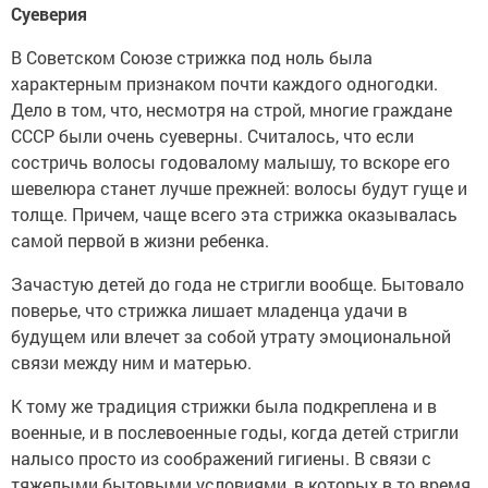
Суеверия
В Советском Союзе стрижка под ноль была
характерным признаком почти каждого одногодки.
Дело в том, что, несмотря на строй, многие граждане
СССР были очень суеверны. Считалось, что если
состричь волосы годовалому малышу, то вскоре его
шевелюра станет лучше прежней: волосы будут гуще и
толще. Причем, чаще всего эта стрижка оказывалась
самой первой в жизни ребенка.
Зачастую детей до года не стригли вообще. Бытовало
поверье, что стрижка лишает младенца удачи в
будущем или влечет за собой утрату эмоциональной
связи между ним и матерью.
К тому же традиция стрижки была подкреплена и в
военные, и в послевоенные годы, когда детей стригли
налысо просто из соображений гигиены. В связи с
тяжелыми бытовыми условиями, в которых в то время