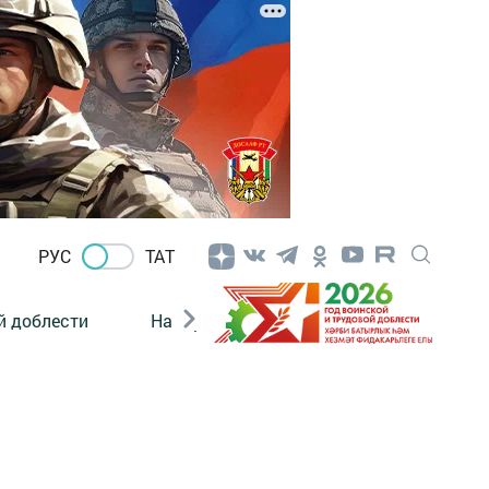
РУС
ТАТ
й доблести
Нацпроекты
Поколение будущего