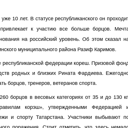
же 10 лет. В статусе республиканского он проходи
привлекает к участию все больше борцов. Мечт
нования на российский уровень. Об этом сказал н
инского муниципального района Разиф Каримов.
е республиканской федерации кореш. Призовой фон
дств родных и близких Рината Фардиева. Ежегодн
ть борцов, тренеров, ветеранов спорта.
260 борцов в весовых категориях от 35 и до 130 кг
Правилам корэш», утвержденными Федерацией 
жи и спорту Татарстана. Участники выбывают п
ного поражения. Стоит отметить, что здесь немал