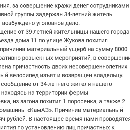
ения, за совершение кражи денег сотрудниками
ивной группы задержан 34-летний житель
и возбуждено уголовное дело.
бщение от 39-летней жительницы нашего города
ъезда дома 11 по улице Жукова похитил
 причинив материальный ущерб на сумму 8000
еративно-розыскных мероприятий, в совершени
лена причастность двоих несовершеннолетних
ный велосипед изъят и возвращен владельцу.
 сообщение от 34-летнего жителя нашего
, находясь на территории фермы
ка, из загона похитил 1 поросенка, а также 2
томашины «КамАЗ». Причинив материальный
ч рублей. В настоящее время нами проводятс
иятия по установлению лиц причастных к