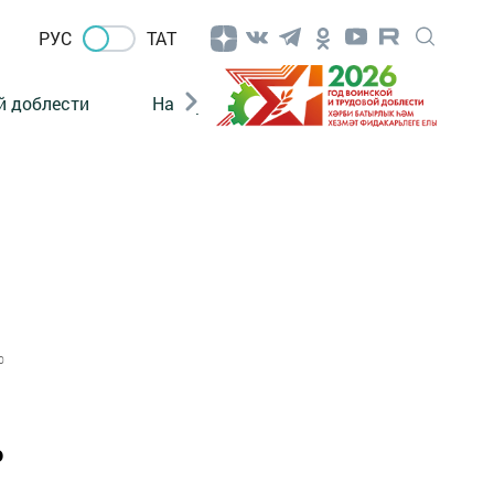
РУС
ТАТ
й доблести
Нацпроекты
Поколение будущего
0
о