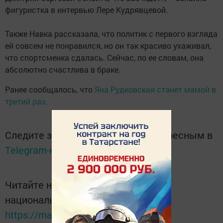
фигуристка в интервью Лере Кудрявцевой.
Также Навка рассказала, что политик с первого взгляда
ей совсем не понравился, но он так красиво ухаживал,
что спортсменка сдалась. Сейчас, по ее словам, она
абсолютно счастлива в браке.
Ранее сообщалось, что
Яна Рудковская станет мамой в
третий раз.
Следите за самым важным и интересным в
Telegram-канале
Татмедиа
Читайте новости Татарстана в
национальном мессенджере MАХ:
https://max.ru/tatmedia