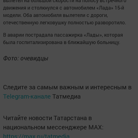
вылетел на большой скорости на полосу встречного
движения и столкнyлся с автомобилем «Лада» 15-й
модели. Оба автомобиля вылетели с дороги,
отечественную легковушку полностью развоpoтило.
В аварии пострадала пасcажирка «Лады», которая
была госпитализирована в ближайшую больницy.
Фото: очевидцы
Следите за самым важным и интересным в
Telegram-канале
Татмедиа
Читайте новости Татарстана в
национальном мессенджере MАХ:
https://max.ru/tatmedia