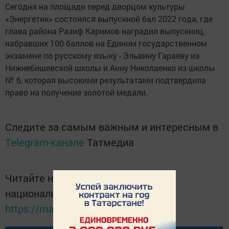
Сегодня на площади перед дворцом культуры
«Энергетик» состоялся выпускной бал 2022 года, где
глава района Разиф Каримов наградил выпускниц,
набравших 100 баллов на Едином государственном
экзамене по русскому языку - Эльвину Гараеву из
Нижнебишевской школы и Анну Николаенко из школы
№ 6, которая высокими результатами подтвердила
право на получение золотой медали.
Следите за самым важным и интересным в
Telegram-канале
Татмедиа
Читайте новости Татарстана в
национальном мессенджере MАХ:
https://max.ru/tatmedia