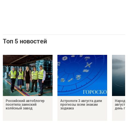
Топ 5 новостей
Российский автоблогер
Астрологи 3 августа дали
Народн
посетила заинский
прогнозы всем знакам
августа
колёсный завод
зодиака
день гр