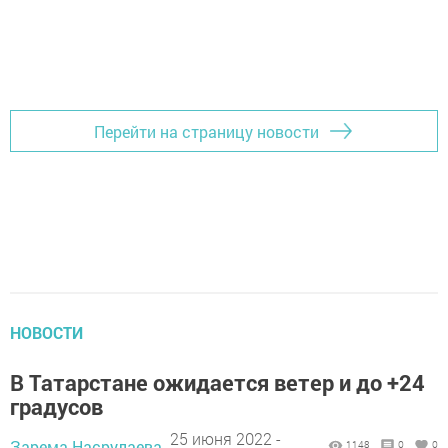
Перейти на страницу новости
НОВОСТИ
В Татарстане oжидаeтся ветeр и до +24
грaдусoв
25 июня 2022 -
Зарема Насрулаева,
1148
0
0