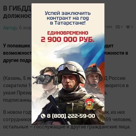
В ГИБДД сократили 10 тысяч
должностей
Автор,
6 января 2018 - 10:55
1999
0
0
У попавших под сокращение сотрудников будет
возможность перевестись на вакантные должности в
другие подразделения МВД.
(Казань, 5 января, «Татар-информ»). В ГИБДД России
сократили 10 тысяч должностей. Об этом говорится в
указе Президента России Владимира Путина,
подписанным 31 декабря 2017 года.
В новом году МВД оставляет 894 871 человек, из них
сотрудников органов внутренних дел – 746859 человек,
остальные – госслужащие и другие гражданские лица.