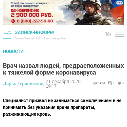
ЗАИНСК-ИНФОРМ
16+
Газета "Новый Зай" - Заинский район
НОВОСТИ
Врач назвал людей, предрасположенных
к тяжелой форме коронавируса
21 декабря 2020 -
Дарья Герасимова,
1493
0
0
09:17
Специалист призвал не заниматься самолечением и не
принимать без указания врача препараты,
разжижающие кровь.