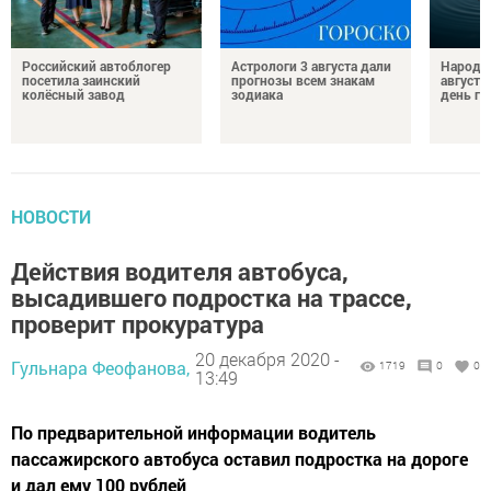
Российский автоблогер
Астрологи 3 августа дали
Народн
посетила заинский
прогнозы всем знакам
августа
колёсный завод
зодиака
день гр
НОВОСТИ
Действия водителя автобуса,
высадившего подростка на трассе,
проверит прокуратура
20 декабря 2020 -
Гульнара Феофанова,
1719
0
0
13:49
По предварительной информации водитель
пассажирского автобуса оставил подростка на дороге
и дал ему 100 рублей