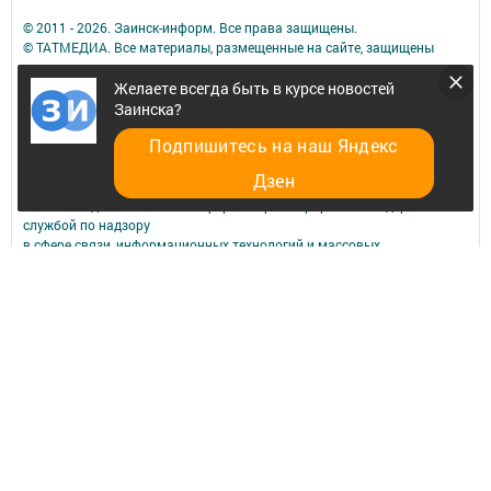
© 2011 - 2026. Заинск-информ. Все права защищены.
© ТАТМЕДИА. Все материалы, размещенные на сайте, защищены
законом.
Перепечатка, воспроизведение и распространение в любом объеме
Желаете всегда быть в курсе новостей
информации,
Заинска?
размещенной на сайте, возможна только с письменного согласия
Подпишитесь на наш Яндекс
редакций СМИ.
При поддержке Республиканского агентства по печати и массовым
Дзен
коммуникациям.
Сетевое издание: «Заинск-информ» зарегистрировано Федеральной
службой по надзору
в сфере связи, информационных технологий и массовых
коммуникаций (Роскомнадзор) —
регистрационный номер ЭЛ № ФС 77 - 73590 от 31.08.2018 г
ФИО главного редактора: Исаков Александр Кузьмич
Адрес редакции: 423520, Российская Федерация, Республика
Татарстан, г Заинск, ул. Т. Ялчыгола, д. 9
Телефон редакции: (85558) 7-47-47
Электронная почта редакции: zainsk-inform@yandex.ru
Для сообщений о фактах коррупции: zainsk-inform@yandex.ru
Учредитель СМИ: АО «ТАТМЕДИА»
Антикоррупционная политика
АО «ТАТМЕДИА» использует «cookie»
для персонализации сервисов и