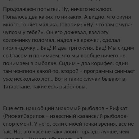
Продолжаем попытки. Ну, ничего не клюет.
Попалось два каких-то никаких. А видно, что окуня
много. Гоняет малька. Говорим: «Ну, что там с чупа-
чупсом у тебя?». Он его дожевал, взял эту
соломинку поломал, надел на крючки, сделал
гирляндочку… Бац! И два-три окуня. Бац! Мы сидим
со Стасом и понимаем, что мы вообще ничего не
понимаем в рыбалке. Сидим – два корифея: один
там чемпион какой-то, второй – программы снимает
уже несколько лет… Вот и такие случаи бывают в
Татарстане. Такие есть рыболовы.
Еще есть наш общий знакомый рыболов – Рифкат
(Рифкат Зарипов – известный казанский рыболов-
спортсмен). У него, если с моей точки зрения, все не
так. Но, это «все не так» ловит гораздо лучше, чем