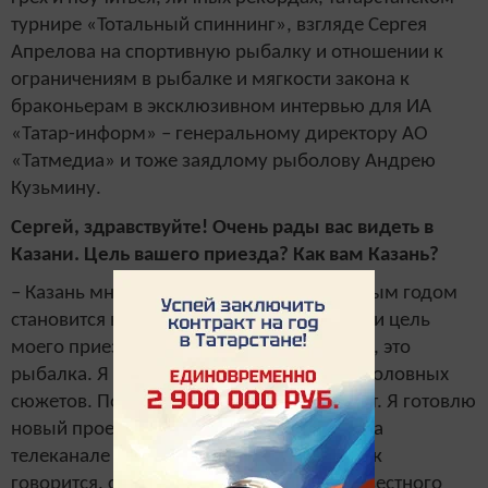
турнире «Тотальный спиннинг», взгляде Сергея
Апрелова на спортивную рыбалку и отношении к
ограничениям в рыбалке и мягкости закона к
браконьерам в эксклюзивном интервью для ИА
«Татар-информ» – генеральному директору АО
«Татмедиа» и тоже заядлому рыболову Андрею
Кузьмину.
Сергей, здравствуйте! Очень рады вас видеть в
Казани. Цель вашего приезда? Как вам Казань?
– Казань мне очень нравится. Она с каждым годом
становится все краше и краше. Но все-таки цель
моего приезда, как не трудно догадаться, это
рыбалка. Я приехал снять несколько рыболовных
сюжетов. Пока не буду раскрывать секрет. Я готовлю
новый проект, он скоро будет выходить на
телеканале «Дикий». А еще я приехал, как
говорится, сверить стрелки по поводу известного