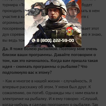
турнира «Тотальный спиннинг», который будет
проходить здесь в августе. Я буду принимать в нем
участие в качестве ведущего (смеется). Хотя с
огромным удовольствием я бы, конечно,
посоревновался. Потому что что-то затягивает этот
дух соревновательности. Андрей, насколько я знаю,
вы ведь тоже…
Да. Я тоже болею рыбалкой. Поэтому мне очень
близки ваши программы. Давайте поговорим о
том, как это начиналось. Когда вам пришла такая
идея – снимать программы о рыбалке? Что
подтолкнуло вас к этому?
– Как и многое в нашей жизни – случайность. Я
впервые расскажу об этом. У меня был друг. К
сожалению, он погиб. Однажды мы с ним ехали в
электричке на рыбалку. И я ему говорю: «Слушай,
когда-нибудь я сделаю программу о рыбалке. Так