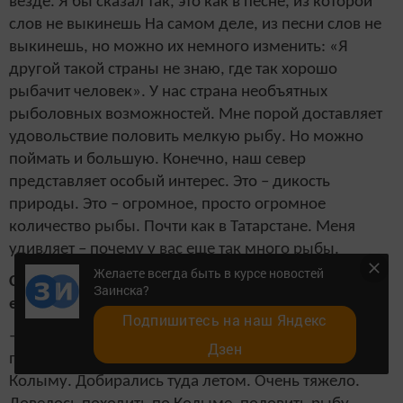
везде. Я бы сказал так, это как в песне, из которой
слов не выкинешь На самом деле, из песни слов не
выкинешь, но можно их немного изменить: «Я
другой такой страны не знаю, где так хорошо
рыбачит человек». У нас страна необъятных
рыболовных возможностей. Мне порой доставляет
удовольствие половить мелкую рыбу. Но можно
поймать и большую. Конечно, наш север
представляет особый интерес. Это – дикость
природы. Это – огромное, просто огромное
количество рыбы. Почти как в Татарстане. Меня
удивляет – почему у вас еще так много рыбы.
Желаете всегда быть в курсе новостей
Слава Богу, что у нас пока не как в Астрахани, куда
Заинска?
ездят миллионами рыбные туристы.
Подпишитесь на наш Яндекс
– Из последних таких командировок, например, в
Дзен
прошлом году мне удалось съездить на речку
Колыму. Добирались туда летом. Очень тяжело.