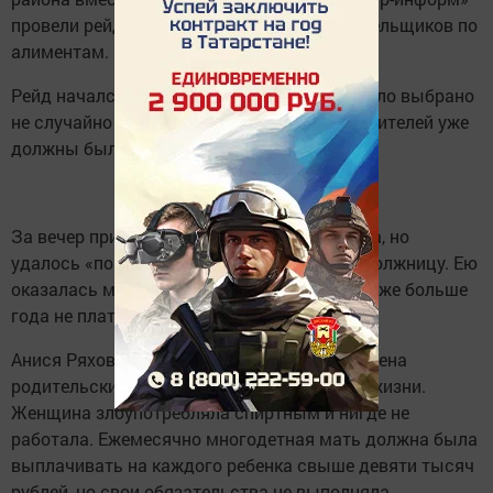
провели рейд по адресам злостных неплательщиков по
алиментам.
Рейд начался около семи вечера. Время было выбрано
не случайно – большинство нерадивых родителей уже
должны были вернуться с работы домой
За вечер приставы посетили четыре адреса, но
удалось «поймать» на месте только одну должницу. Ею
оказалась многодетная мать, которая вот уже больше
года не платит алименты четверым детям.
Анися Ряховская в прошлом году была лишена
родительских прав за асоциальный образ жизни.
Женщина злоупотребляла спиртным и нигде не
работала. Ежемесячно многодетная мать должна была
выплачивать на каждого ребенка свыше девяти тысяч
рублей, но свои обязательства не выполняла.