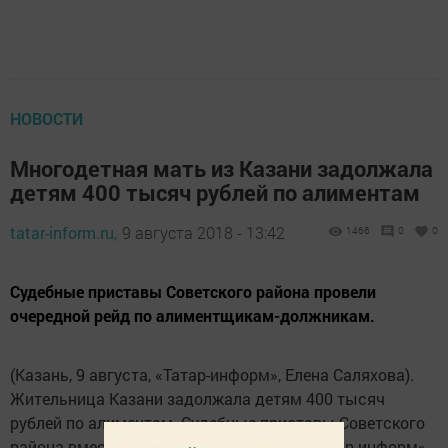
НОВОСТИ
Многодетная мать из Казани задолжала
детям 400 тысяч рублей по алиментам
tatar-inform.ru,
9 августа 2018 - 13:42
1466
0
0
Судебные приставы Советского района провели
очередной рейд по алиментщикам-должникам.
(Казань, 9 августа, «Татар-информ», Елена Саляхова).
Жительница Казани задолжала детям 400 тысяч
рублей по алиментам. Судебные приставы Советского
района вместе с корреспондентом ИА «Татар-информ»