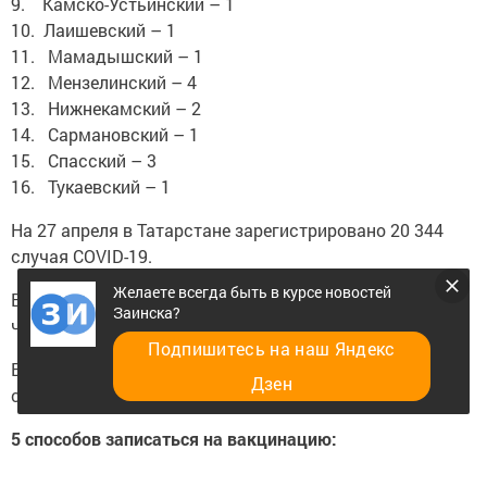
9. Камско-Устьинский – 1
10. Лаишевский – 1
11. Мамадышский – 1
12. Мензелинский – 4
13. Нижнекамский – 2
14. Сармановский – 1
15. Спасский – 3
16. Тукаевский – 1
На 27 апреля в Татарстане зарегистрировано 20 344
случая COVID-19.
Желаете всегда быть в курсе новостей
Выздоровело за весь период 17 412 человек, в том
Заинска?
числе 29 за минувшие сутки.
Подпишитесь на наш Яндекс
Всего провакцинировано 234 053 человека (прирост за
Дзен
сутки 4 289), из них 144 029 получили вторую прививку.
5 способов записаться на вакцинацию:
1. Единый портал госуслуг РФ (ЕПГУ)