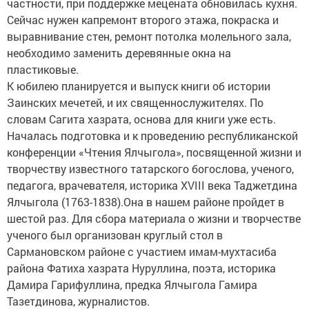
частности, при поддержке мецената обновилась кухня.
Сейчас нужен капремонт второго этажа, покраска и
выравнивание стен, ремонт потолка молельного зала,
необходимо заменить деревянные окна на
пластиковые.
К юбилею планируется и выпуск книги об истории
Заинских мечетей, и их священнослужителях. По
словам Сагита хазрата, основа для книги уже есть.
Началась подготовка и к проведению республиканской
конференции «Чтения Ялчыгола», посвященной жизни и
творчеству известного татарского богослова, ученого,
педагога, врачевателя, историка XVIII века Таджетдина
Ялчыгола (1763-1838).Она в нашем районе пройдет в
шестой раз. Для сбора материала о жизни и творчестве
ученого был организован круглый стол в
Сармановском районе с участием имам-мухтасиба
района Фатиха хазрата Нуруллина, поэта, историка
Дамира Гарифуллина, предка Ялчыгола Гамира
Тазетдинова, журналистов.