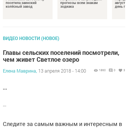
посетила заинский
прогнозы всем знакам
августа
колёсный завод
зодиака
день гр
ВИДЕО НОВОСТИ (НОВОЕ)
Главы сельских поселений посмотрели,
чем живет Светлое озеро
Елена Маврина,
13 апреля 2018 - 14:00
1860
0
3
...
...
Следите за самым важным и интересным в